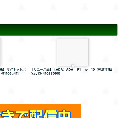
機】 マグネットポ
【リユース品】【ADA】ADA P1 か 10（発送可能）
4-91106g41
]
[
xay13-41028060
]