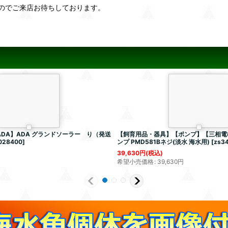
のでご来店お待ちしております。
DA】ADA グランドソーラー り（発送
【飼育用品・器具】【ポンプ】【三相電
028400
]
ンプ PMD581Bネジ(淡水 海水用)
[
zs3
39,630
円
(税込)
希望小売価格
:
39,630
円