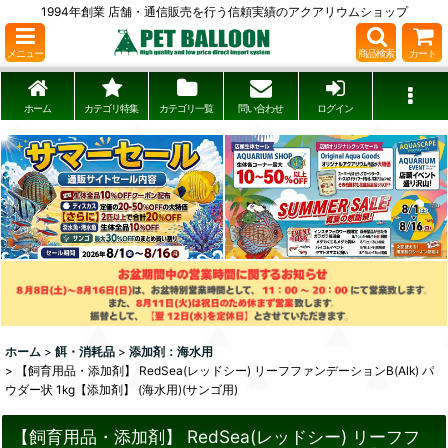
1994年創業 店舗・通信販売を行う信頼実績のアクアリウムショップ
メニュー
商品検索
カート
ホーム
カテゴリ特集
カテゴリ一覧
問い合わせ
ログイン
ホーム
>
餌・消耗品
>
添加剤：海水用
>
【飼育用品・添加剤】 RedSea(レッドシー) リーフファンデーションB(Alk) パ
ウダー状 1kg【添加剤】 (海水用)(サンゴ用)
【飼育用品・添加剤】 RedSea(レッドシー) リーフフ