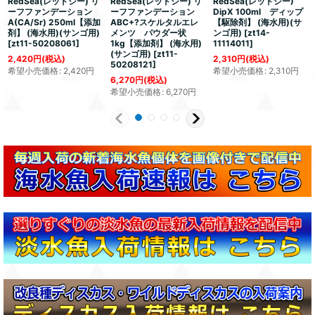
RedSea(レッドシー) リ
RedSea(レッドシー) リ
RedSea(レッドシー)
ーフファンデーション
ーフファンデーション
DipX 100ml ディップ
A(CA/Sr) 250ml【添加
ABC+?スケルタルエレ
【駆除剤】 (海水用)(サ
剤】 (海水用)(サンゴ用)
メンツ パウダー状
ンゴ用)
[
zt14-
[
zt11-50208061
]
1kg【添加剤】 (海水用)
11114011
]
(サンゴ用)
[
zt11-
2,420
円
(税込)
2,310
円
(税込)
50208121
]
希望小売価格
:
2,420
円
希望小売価格
:
2,310
円
6,270
円
(税込)
希望小売価格
:
6,270
円