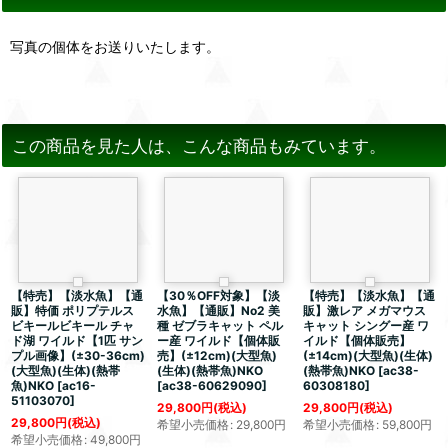
写真の個体をお送りいたします。
この商品を見た人は、こんな商品もみています。
【特売】【淡水魚】【通
【30％OFF対象】【淡
【特売】【淡水魚】【通
販】特価 ポリプテルス
水魚】【通販】No2 美
販】激レア メガマウス
ビキールビキール チャ
種 ゼブラキャット ペル
キャット シングー産 ワ
ド湖 ワイルド【1匹 サン
ー産 ワイルド【個体販
イルド【個体販売】
プル画像】(±30-36cm)
売】(±12cm)(大型魚)
(±14cm)(大型魚)(生体)
(大型魚)(生体)(熱帯
(生体)(熱帯魚)NKO
(熱帯魚)NKO
[
ac38-
魚)NKO
[
ac16-
[
ac38-60629090
]
60308180
]
51103070
]
29,800
円
(税込)
29,800
円
(税込)
29,800
円
(税込)
希望小売価格
:
29,800
円
希望小売価格
:
59,800
円
希望小売価格
:
49,800
円