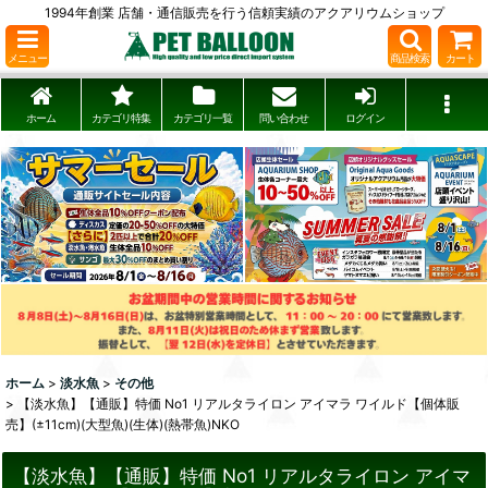
1994年創業 店舗・通信販売を行う信頼実績のアクアリウムショップ
メニュー
商品検索
カート
ホーム
カテゴリ特集
カテゴリ一覧
問い合わせ
ログイン
ホーム
>
淡水魚
>
その他
>
【淡水魚】【通販】特価 No1 リアルタライロン アイマラ ワイルド【個体販
売】(±11cm)(大型魚)(生体)(熱帯魚)NKO
【淡水魚】【通販】特価 No1 リアルタライロン アイマ