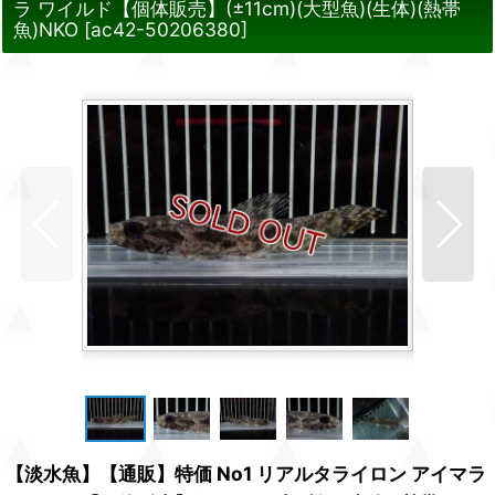
ラ ワイルド【個体販売】(±11cm)(大型魚)(生体)(熱帯
魚)NKO
[
ac42-50206380
]
【淡水魚】【通販】特価 No1 リアルタライロン アイマラ