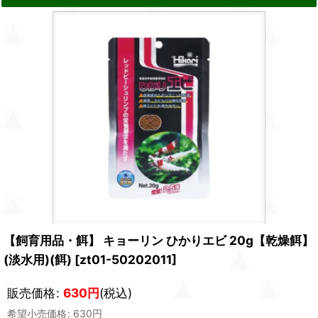
【飼育用品・餌】 キョーリン ひかりエビ 20g【乾燥餌】
(淡水用)(餌)
[
zt01-50202011
]
販売価格
:
630
円
(税込)
希望小売価格
:
630
円