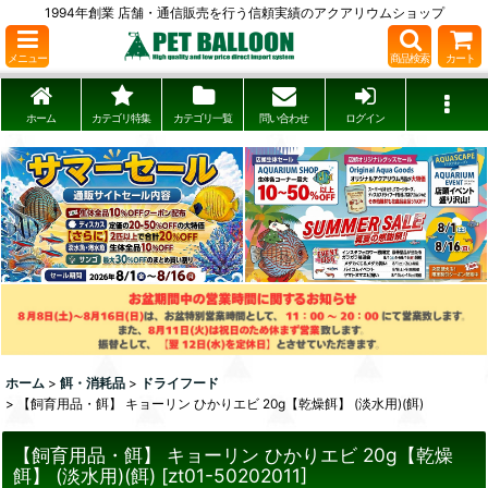
1994年創業 店舗・通信販売を行う信頼実績のアクアリウムショップ
メニュー
商品検索
カート
ホーム
カテゴリ特集
カテゴリ一覧
問い合わせ
ログイン
ホーム
>
餌・消耗品
>
ドライフード
>
【飼育用品・餌】 キョーリン ひかりエビ 20g【乾燥餌】 (淡水用)(餌)
【飼育用品・餌】 キョーリン ひかりエビ 20g【乾燥
餌】 (淡水用)(餌)
[
zt01-50202011
]