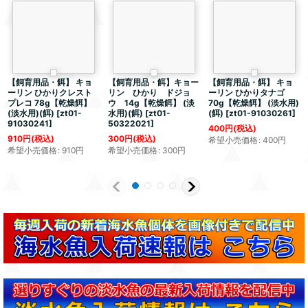
【飼育用品・餌】 キョ
【飼育用品・餌】キョー
【飼育用品・餌】 キョ
ーリン ひかりクレスト
リン ひかり ドジョ
ーリン ひかりタナゴ
プレコ 78g【乾燥餌】
ウ 14g【乾燥餌】 (淡
70g【乾燥餌】 (淡水用)
(淡水用)(餌)
[
zt01-
水用)(餌)
[
zt01-
(餌)
[
zt01-91030261
]
91030241
]
50322021
]
400
円
(税込)
910
円
(税込)
300
円
(税込)
希望小売価格
:
400
円
希望小売価格
:
910
円
希望小売価格
:
300
円