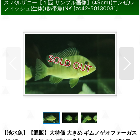
ス バルザニー【１匹 サンプル画像】(±9cm)(エンゼル
フィッシュ(生体)(熱帯魚)NK
[
zc42-50130031
]
【淡水魚】【通販】大特価 大きめ ギムノゲオファーガス