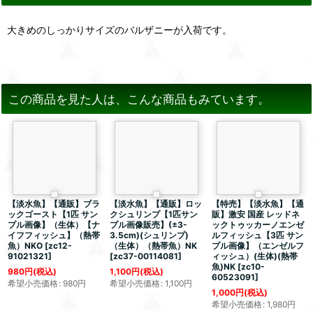
大きめのしっかりサイズのバルザニーが入荷です。
この商品を見た人は、こんな商品もみています。
【淡水魚】【通販】ブラ
【淡水魚】【通販】ロッ
【特売】【淡水魚】【通
ックゴースト【1匹 サン
クシュリンプ【1匹サン
販】激安 国産 レッドネ
プル画像】（生体）【ナ
プル画像販売】(±3-
ックトゥッカーノエンゼ
イフフィッシュ】（熱帯
3.5cm)(シュリンプ)
ルフィッシュ【3匹 サン
魚）NKO
[
zc12-
（生体）（熱帯魚）NK
プル画像】（エンゼルフ
91021321
]
[
zc37-00114081
]
ィッシュ）(生体)(熱帯
魚)NK
[
zc10-
980
円
(税込)
1,100
円
(税込)
60523091
]
希望小売価格
:
980
円
希望小売価格
:
1,100
円
1,000
円
(税込)
希望小売価格
:
1,980
円