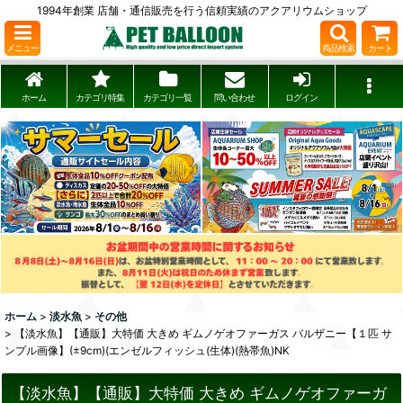
1994年創業 店舗・通信販売を行う信頼実績のアクアリウムショップ
メニュー
商品検索
カート
ホーム
カテゴリ特集
カテゴリ一覧
問い合わせ
ログイン
ホーム
>
淡水魚
>
その他
>
【淡水魚】【通販】大特価 大きめ ギムノゲオファーガス バルザニー【１匹 サ
ンプル画像】(±9cm)(エンゼルフィッシュ(生体)(熱帯魚)NK
【淡水魚】【通販】大特価 大きめ ギムノゲオファーガ