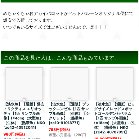
めちゃくちゃおデカイパロットがペットバルーンオリジナル便にて
爆安で入荷しております。
いつでもいるサイズではございませんので、是非！！
この商品を見た人は、こんな商品もみています。
【淡水魚】【通販】爆安
【淡水魚】【通販】ブラ
【淡水魚】【通販】ビッ
トリクティス エリオッ
ックエンゼル【1匹 サン
グサイズ レッドスポッ
ティ【1匹 サンプル画
プル画像】（生体）【シ
トゴールデンセベラム
像】(±4cm)（大型魚）
クリッド】（熱帯魚）
【1匹 サンプル画像】
（生体）（熱帯魚）NKO
[
zc10-91018771
]
(±18cm)（大型魚）（生
[
zc42-40512041
]
体）（熱帯魚）NKO
798
円
(税込)
[
zc42-40707051
]
980
円
(税込)
希望小売価格
:
1,280
円
19,800
円
(税込)