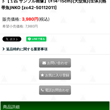
ト【１匹 サンプル画像】(±14-15cm)(大型魚)(生体)(熱
帯魚)NKO
[
zc42-50112011
]
販売価格
:
3,980
円
(税込)
希望小売価格
:
7,980
円
返品特約に関する重要事項
お問い合わせ
お気に入り登録
電話お問合わせ
商品詳細