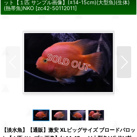
ット【１匹 サンプル画像】(±14-15cm)(大型魚)(生体)
(熱帯魚)NKO
[
zc42-50112011
]
【淡水魚】【通販】激安 XLビッグサイズ ブロードパロッ