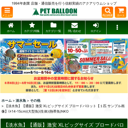
1994年創業 店舗・通信販売を行う信頼実績のアクアリウムショップ
メニュー
商品検索
カート
ホーム
カテゴリ特集
カテゴリ一覧
問い合わせ
ログイン
ホーム
>
淡水魚
>
その他
>
【淡水魚】【通販】激安 XLビッグサイズ ブロードパロット【１匹 サンプル画
像】(±14-15cm)(大型魚)(生体)(熱帯魚)NKO
【淡水魚】【通販】激安 XLビッグサイズ ブロードパロ