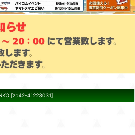
NKO
[
zc42-41223031
]