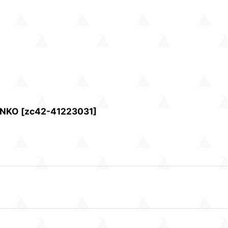
NKO
[
zc42-41223031
]