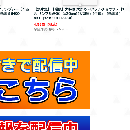
クデンプシー【１匹
【淡水魚】【通販】大特価 大きめ ベステルチョウザメ【1
(熱帯魚)NKO
匹 サンプル画像】(±20cm)(大型魚)（生体）（熱帯魚）
NKＯ
[
zc19-01218134
]
4,980
円
(税込)
希望小売価格
:
7,980
円