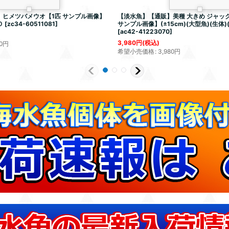
ヒメツバメウオ【1匹 サンプル画像】
【淡水魚】【通販】美種 大きめ ジャッ
Ｏ
[
zc34-60511081
]
サンプル画像】(±15cm)(大型魚)(生体)
[
ac42-41223070
]
3,980
円
(税込)
0
円
希望小売価格
:
3,980
円