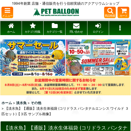
1994年創業 店舗・通信販売を行う信頼実績のアクアリウムショップ
メニュー
商品検索
カート
ホーム
カテゴリ特集
カテゴリ一覧
問い合わせ
ログイン
ホーム
>
淡水魚
>
その他
>
【淡水魚】【通販】淡水生体福袋 (コリドラス パンタナルエンシス ワイルド ３
匹セット)【３匹 サンプル画像】
【淡水魚】【通販】淡水生体福袋 (コリドラス パンタナ