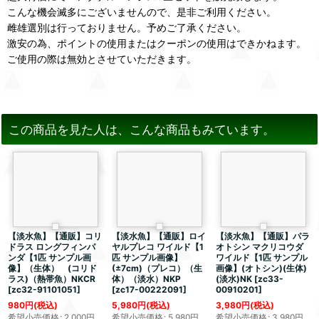
こんな機会滅多にございませんので、是非ご利用ください。
雌雄選別は行っておりません。予めご了承ください。
激安の為、ポイントの使用またはクーポンの使用はできかねます。
ご使用の際は無効とさせていただきます。
この商品を見た人は、こんな商品もみています。
【淡水魚】【通販】コリ
【淡水魚】【通販】ロイ
【淡水魚】【通販】パラ
ドラス ロングフィンパ
ヤルプレコ ワイルド【1
オトシン マクリコウダ
ンダ【1匹 サンプル画
匹 サンプル画像】
ワイルド【1匹 サンプル
像】（生体） (コリド
(±7cm)（プレコ）（生
画像】(オトシン)(生体)
ラス)（熱帯魚）NKCR
体）（淡水）NKP
(淡水)NK
[
zc33-
[
zc32-91101051
]
[
zc17-00222091
]
00910201
]
980
円
(税込)
5,980
円
(税込)
3,980
円
(税込)
希望小売価格
:
2,000
円
希望小売価格
:
5,980
円
希望小売価格
:
3,980
円