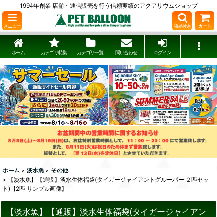
1994年創業 店舗・通信販売を行う信頼実績のアクアリウムショップ
メニュー
商品検索
カート
ホーム
カテゴリ特集
カテゴリ一覧
問い合わせ
ログイン
ホーム
>
淡水魚
>
その他
>
【淡水魚】【通販】淡水生体福袋(タイガージャイアントグルーパー ２匹セッ
ト)【2匹 サンプル画像】
【淡水魚】【通販】淡水生体福袋(タイガージャイアン