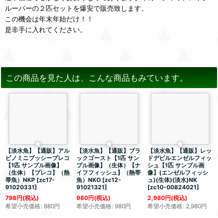
ルーパーの２匹セットを爆安で販売致します。
この機会は年末年始だけ！！
是非手に入れてください。
この商品を見た人は、こんな商品もみています。
【淡水魚】【通販】アル
【淡水魚】【通販】ブラ
【淡水魚】【通販】レッ
ビノミニブッシープレコ
ックゴースト【1匹 サン
ドデビルエンゼルフィッ
【1匹 サンプル画像】
プル画像】（生体）【ナ
シュ【1匹 サンプル画
（生体）【プレコ】（熱
イフフィッシュ】（熱帯
像】(エンゼルフィッシ
帯魚）NKP
[
zc17-
魚）NKO
[
zc12-
ュ)(生体)(淡水)NK
91020331
]
91021321
]
[
zc10-00824021
]
798
円
(税込)
980
円
(税込)
2,980
円
(税込)
希望小売価格
:
880
円
希望小売価格
:
980
円
希望小売価格
:
2,980
円