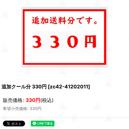
追加クール分 330円
[
zc42-41202011
]
販売価格
:
330
円
(税込)
希望小売価格
:
330
円