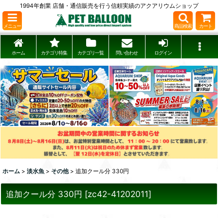
1994年創業 店舗・通信販売を行う信頼実績のアクアリウムショップ
メニュー
商品検索
カート
ホーム
カテゴリ特集
カテゴリ一覧
問い合わせ
ログイン
ホーム
>
淡水魚
>
その他
>
追加クール分 330円
追加クール分 330円
[
zc42-41202011
]