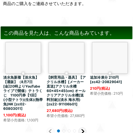
商品のご購入をご連絡させていただきます。
この商品を見た人は、こんな商品もみています。
淡水魚新着【淡水魚】
【飼育用品・器具】【ア
追加冷凍分 210円
【通販】（8月7日
クリル水槽】[メーカー
[
zc42-20829041
]
[金]20時よりYouTube
直送]アクリル水槽
210
円
(税込)
ライブで開催）テトラく
60×45×45(cm) オール
希望小売価格
:
210
円
じ 1100円券【1回】
クリアアクリル水槽[送
(小型テトラ)(生体)(熱帯
料別途](淡水 海水用)
魚)NK
[
zc02-
[
zs22-91106b01
]
60803011
]
27,680
円
(税込)
1,100
円
(税込)
希望小売価格
:
27,680
円
希望小売価格
:
1,100
円