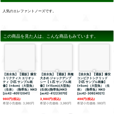
人気のエレファントノーズです。
この商品を見た人は、こんな商品もみています。
【淡水魚】【通販】爆安
【淡水魚】【通販】美種
【淡水魚】【通販】爆安
トリクティス エリオッ
大きめ ジャックデンプ
コンビクトシクリッド
ティ【1匹 サンプル画
シー【１匹 サンプル画
【1匹 サンプル画像】
像】(±4cm)（大型魚）
像】(±15cm)(大型魚)
(±5cm)（大型魚）（生
（生体）（熱帯魚）NKO
(生体)(熱帯魚)NKO
体）（熱帯魚）NKO
[
zc42-40512041
]
[
ac42-41223070
]
[
zc42-30924021
]
980
円
(税込)
3,980
円
(税込)
498
円
(税込)
希望小売価格
:
3,980
円
希望小売価格
:
3,980
円
希望小売価格
:
980
円