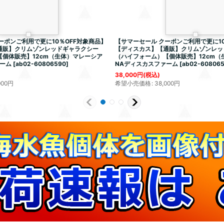
ーポンご利用で更に10％OFF対象商品】
【サマーセール クーポンご利用で更に10
通販】クリムゾンレッドギャラクシー
【ディスカス】【通販】クリムゾンレッ
【個体販売】12cm（生体）マレーシア
（ハイフォーム）【個体販売】12cm
ーム
[
ab02-60806590
]
NAディスカスファーム
[
ab02-60806
38,000
円
(税込)
000
円
希望小売価格
:
38,000
円