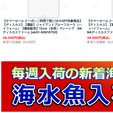
【サマーセール クーポンご利用で更に10％OFF対象商品】
【サマーセール ク
【ディスカス】【通販】ジャイアントブルーフローラ（ハ
【ディスカス】【
イフォーム）【個体販売】12cm（生体）マレーシア NA
（ハイフォーム）
ディスカスファーム
[
ab01-60618750
]
NAディスカスファ
28,000
円
(税込)
38,000
円
(税込)
希望小売価格
:
28,000
円
希望小売価格
:
38,