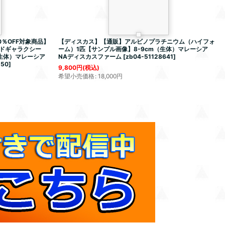
％OFF対象商品】
【ディスカス】【通販】アルビノプラチニウム（ハイフォ
ドギャラクシー
ーム）1匹【サンプル画像】8-9cm（生体）マレーシア
（生体）マレーシア
NAディスカスファーム
[
zb04-51128641
]
550
]
9,800
円
(税込)
希望小売価格
:
18,000
円