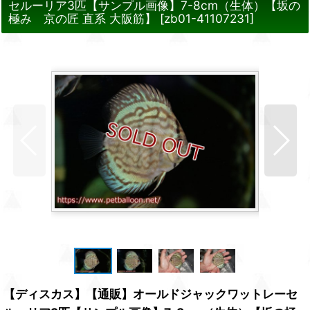
セルーリア3匹【サンプル画像】7-8cm（生体）【坂の
極み 京の匠 直系 大阪筋】
[
zb01-41107231
]
【ディスカス】【通販】オールドジャックワットレーセ