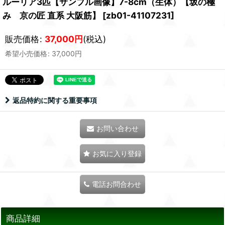
ルーリア3匹【サンプル画像】7-8cm（生体）【坂の極
み 京の匠 直系 大阪筋】
[
zb01-41107231
]
販売価格
:
37,000
円
(税込)
希望小売価格
:
37,000
円
返品特約に関する重要事項
お問い合わせ
お気に入り登録
電話お問合わせ
商品詳細