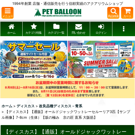
1994年創業 店舗・通信販売を行う信頼実績のアクアリウムショップ
メニュー
商品検索
カート
ホーム
カテゴリ特集
カテゴリ一覧
問い合わせ
ログイン
ホーム
>
ディスカス
>
改良品種ディスカス－青系
>
【ディスカス】【通販】オールドジャックワットレーセルーリア3匹【サンプ
ル画像】7-8cm（生体）【坂の極み 京の匠 直系 大阪筋】
【ディスカス】【通販】オールドジャックワットレー