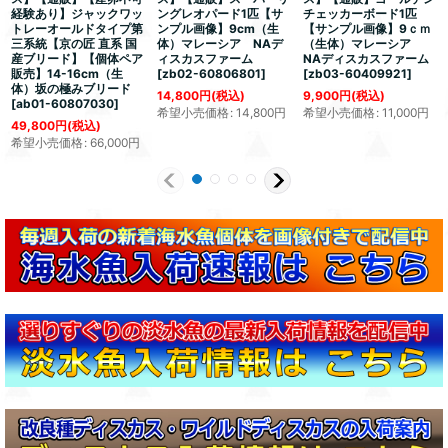
経験あり】ジャックワッ
ングレオパード1匹【サ
チェッカーボード1匹
トレーオールドタイプ第
ンプル画像】9cm（生
【サンプル画像】9ｃｍ
三系統【京の匠 直系 国
体）マレーシア NAデ
（生体）マレーシア
産ブリード】【個体ペア
ィスカスファーム
NAディスカスファーム
販売】14-16cm（生
[
zb02-60806801
]
[
zb03-60409921
]
体）坂の極みブリード
14,800
円
(税込)
9,900
円
(税込)
[
ab01-60807030
]
希望小売価格
:
14,800
円
希望小売価格
:
11,000
円
49,800
円
(税込)
希望小売価格
:
66,000
円