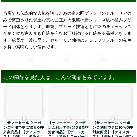
当店でも伝説的な人気を誇ったあの京の匠ブランドのセルーリアの
みで繁殖させた貴重な京の匠直系大阪筋の新シリーズ坂の極みブリ
ード個体となります。血統、ブリード技術ともに京の匠エッセンス
が良く効き古き良き血統を今なお守り続ける伝統ある品種となりま
す。成長が非常に早く、セルーリア独特のメタリックブルーの発色
を持つ素晴らしい個体です。
この商品を見た人は、こんな商品もみています。
【サマーセール クーポ
【サマーセール クーポ
【サマーセール クーポ
ンご利用で更に10％OFF
ンご利用で更に10％OFF
ンご利用で更に10％OFF
対象商品】【ディスカ
対象商品】【ディスカ
対象商品】【ディスカ
ス】【通販】【産卵不可
ス】【通販】スーパーリ
ス】【通販】ゴールデン