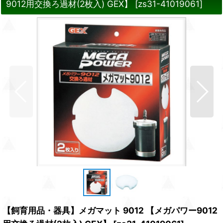
9012用交換ろ過材(2枚入) GEX】
[
zs31-41019061
]
【飼育用品・器具】メガマット 9012 【メガパワー9012