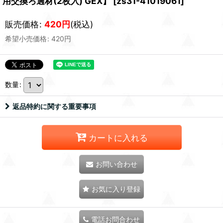
用交換ろ過材(2枚入) GEX】
[
zs31-41019061
]
販売価格
:
420
円
(税込)
希望小売価格
:
420
円
数量
:
返品特約に関する重要事項
カートに入れる
お問い合わせ
お気に入り登録
電話お問合わせ