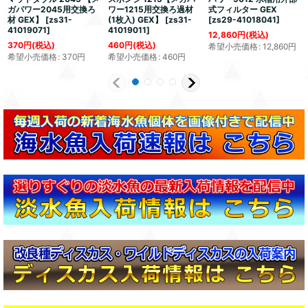
ガパワー2045用交換ろ
ワー1215用交換ろ過材
式フィルター GEX
材 GEX】
[
zs31-
(1枚入) GEX】
[
zs31-
[
zs29-41018041
]
41019071
]
41019011
]
12,860
円
(税込)
370
円
(税込)
460
円
(税込)
希望小売価格
:
12,860
円
希望小売価格
:
370
円
希望小売価格
:
460
円