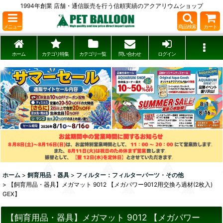
1994年創業 店舗・通信販売を行う信頼実績のアクアリウムショップ
メニュー
商品検索
カート
ホーム
カテゴリ特集
カテゴリ一覧
問い合わせ
ログイン
ホーム
>
飼育用品・器具
>
フィルター：フィルターパーツ・その他
>
【飼育用品・器具】メガマット 9012 【メガパワー9012用交換ろ過材(2枚入)
GEX】
【飼育用品・器具】メガマット 9012 【メガパワー