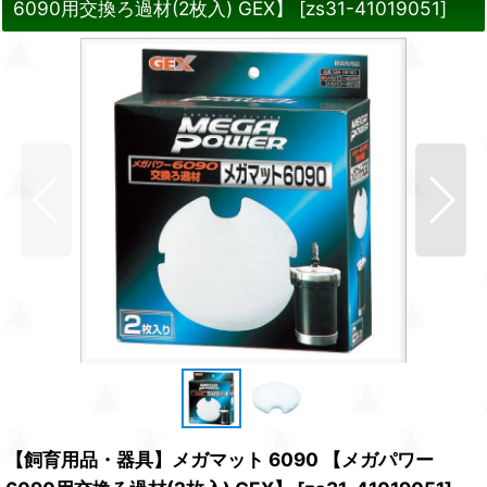
6090用交換ろ過材(2枚入) GEX】
[
zs31-41019051
]
【飼育用品・器具】メガマット 6090 【メガパワー