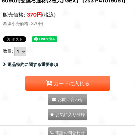
6090用交換ろ過材(2枚入) GEX】
[
zs31-41019051
]
販売価格
:
370
円
(税込)
希望小売価格
:
370
円
数量
:
返品特約に関する重要事項
カートに入れる
お問い合わせ
お気に入り登録
電話お問合わせ