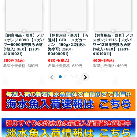
【飼育用品・器具】メガ
【飼育用品・器具】【ろ
【飼育用品・器具】メガ
スポンジ 6090 【メガパ
過材】GEX メガカー
スポンジ 1215【メガパ
ワー6090用交換ろ過材
ボン 150g×2袋(淡水
ワー1215用交換ろ過材
(1枚入) GEX】
[
zs31-
海水可)
[
zs01-
(1枚入) GEX】
[
zs31-
41019021
]
50409051
]
41019011
]
380
円
(税込)
680
円
(税込)
460
円
(税込)
希望小売価格
:
380
円
希望小売価格
:
680
円
希望小売価格
:
460
円