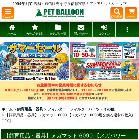
1994年創業 店舗・通信販売を行う信頼実績のアクアリウムショップ
メニュー
商品検索
カート
ホーム
カテゴリ特集
カテゴリ一覧
問い合わせ
ログイン
ホーム
>
飼育用品・器具
>
フィルター：フィルターパーツ・その他
>
【飼育用品・器具】メガマット 6090 【メガパワー6090用交換ろ過材(2枚入)
GEX】
【飼育用品・器具】メガマット 6090 【メガパワー