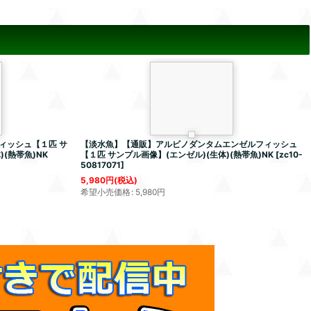
ィッシュ【１匹 サ
【淡水魚】【通販】アルビノダンタムエンゼルフィッシュ
(熱帯魚)NK
【１匹 サンプル画像】(エンゼル)(生体)(熱帯魚)NK
[
zc10-
50817071
]
5,980
円
(税込)
希望小売価格
:
5,980
円