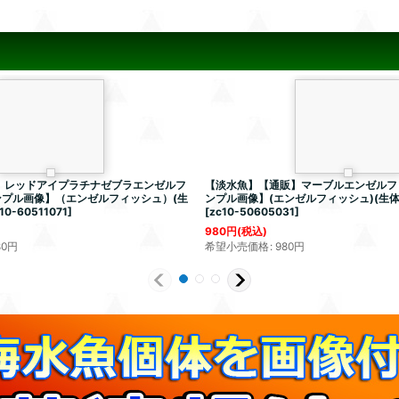
】レッドアイプラチナゼブラエンゼルフ
【淡水魚】【通販】マーブルエンゼルフ
ンプル画像】（エンゼルフィッシュ）(生
ンプル画像】(エンゼルフィッシュ)(生体)
10-60511071
]
[
zc10-50605031
]
980
円
(税込)
80
円
希望小売価格
:
980
円