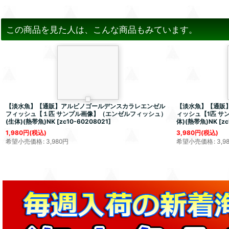
この商品を見た人は、こんな商品もみています。
【淡水魚】【通販】アルビノゴールデンスカラレエンゼル
【淡水魚】【通販
フィッシュ【１匹 サンプル画像】（エンゼルフィッシュ）
ィッシュ【1匹 サ
(生体)(熱帯魚)NK
[
zc10-60208021
]
体)(熱帯魚)NK
[
zc
1,980
円
(税込)
3,980
円
(税込)
希望小売価格
:
3,980
円
希望小売価格
:
3,9