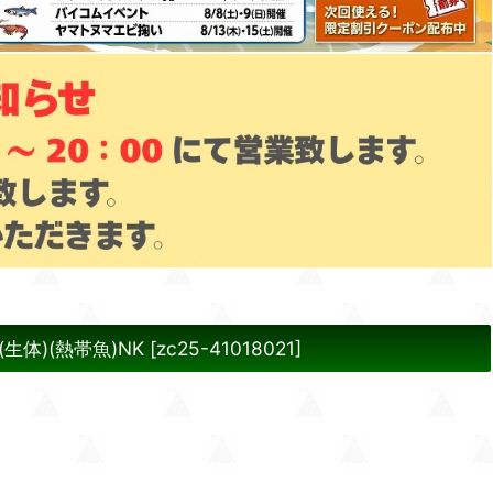
体)(熱帯魚)NK
[
zc25-41018021
]