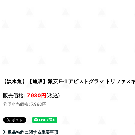
【淡水魚】【通販】激安 F-1 アピストグラマ トリファス
販売価格
:
7,980
円
(税込)
希望小売価格
:
7,980
円
返品特約に関する重要事項