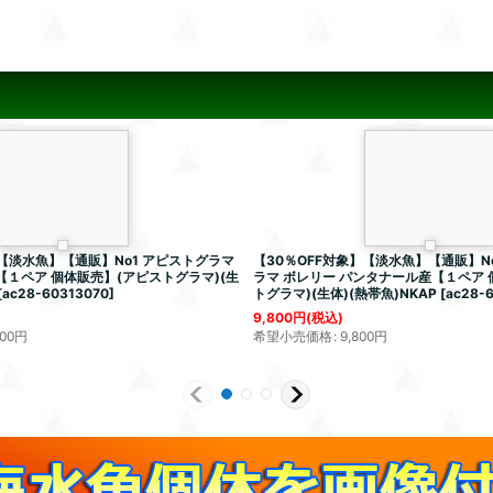
】【淡水魚】【通販】No1 アピストグラマ
【30％OFF対象】【淡水魚】【通販】No3
-1【１ペア 個体販売】(アピストグラマ)(生
ラマ ボレリー パンタナール産【１ペア 
[
ac28-60313070
]
トグラマ)(生体)(熱帯魚)NKAP
[
ac28-
9,800
円
(税込)
800
円
希望小売価格
:
9,800
円