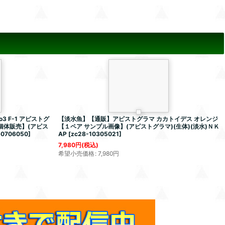
 F-1 アピストグ
【淡水魚】【通販】アピストグラマ カカトイデス オレンジ
個体販売】(アピス
【１ペア サンプル画像】(アピストグラマ)(生体)(淡水)ＮＫ
60706050
]
AP
[
zc28-10305021
]
7,980
円
(税込)
希望小売価格
:
7,980
円