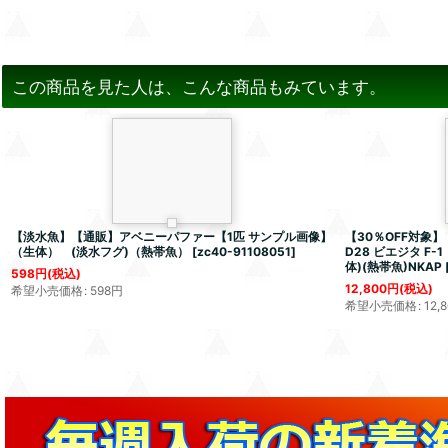
この商品を見た人は、こんな商品もみています。
【淡水魚】【通販】アベニーパファー【1匹 サンプル画像】
【30％OFF対象
（生体） (淡水フグ)（熱帯魚）
[
zc40-91108051
]
D28 ビエジタ F
体)(熱帯魚)NKAP
598
円
(税込)
12,800
円
(税込)
希望小売価格
:
598
円
希望小売価格
:
12,