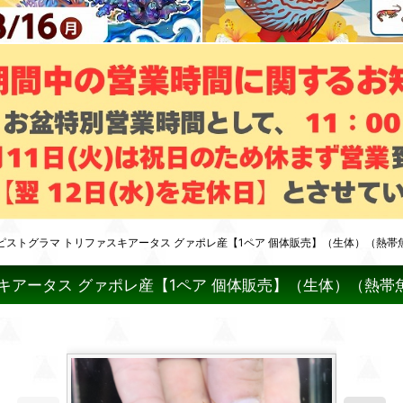
アピストグラマ トリファスキアータス グァポレ産【1ペア 個体販売】（生体）（熱帯魚
スキアータス グァポレ産【1ペア 個体販売】（生体）（熱帯魚