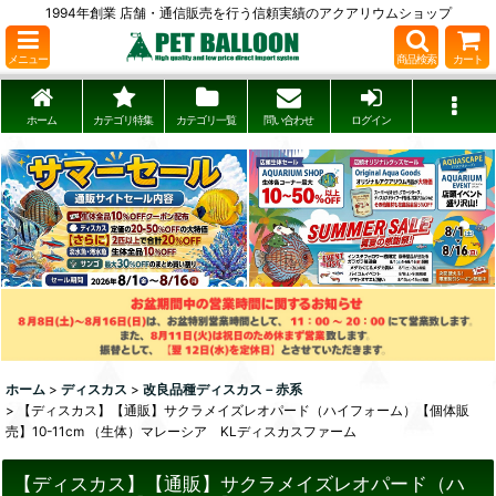
1994年創業 店舗・通信販売を行う信頼実績のアクアリウムショップ
メニュー
商品検索
カート
ホーム
カテゴリ特集
カテゴリ一覧
問い合わせ
ログイン
ホーム
>
ディスカス
>
改良品種ディスカス－赤系
>
【ディスカス】【通販】サクラメイズレオパード（ハイフォーム）【個体販
売】10-11cm （生体）マレーシア KLディスカスファーム
【ディスカス】【通販】サクラメイズレオパード（ハ