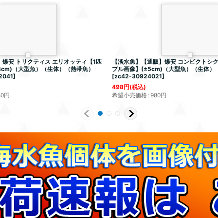
爆安 トリクティス エリオッティ【1匹
【淡水魚】【通販】爆安 コンビクトシク
4cm)（大型魚）（生体）（熱帯魚）
プル画像】(±5cm)（大型魚）（生体）
2041
]
[
zc42-30924021
]
498
円
(税込)
80
円
希望小売価格
:
980
円