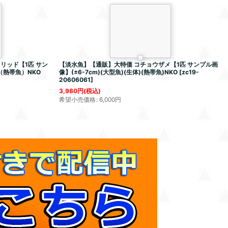
リッド【1匹 サン
【淡水魚】【通販】大特価 コチョウザメ【1匹 サンプル画
（熱帯魚）NKO
像】(±6-7cm)(大型魚)(生体)(熱帯魚)NKO
[
zc19-
20606061
]
3,980
円
(税込)
希望小売価格
:
6,000
円