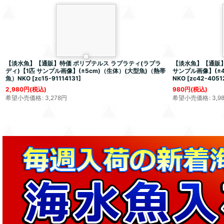
【淡水魚】【通販】特価 ポリプテルス ラプラティ(ラプラ
【淡水魚】【通販】
ディ)【1匹 サンプル画像】(±5cm)（生体）(大型魚)（熱帯
サンプル画像】(±
魚）NKO
[
zc15-91114131
]
NKO
[
zc42-4051
2,980
円
(税込)
980
円
(税込)
希望小売価格
:
3,278
円
希望小売価格
:
3,9