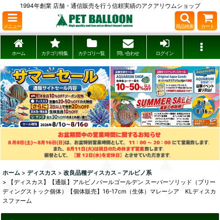
1994年創業 店舗・通信販売を行う信頼実績のアクアリウムショップ
メニュー
商品検索
カート
ホーム
カテゴリ特集
カテゴリ一覧
問い合わせ
ログイン
ホーム
>
ディスカス
>
改良品種ディスカス－アルビノ系
>
【ディスカス】【通販】アルビノパールゴールデン スーパーソリッド（ブリー
ディングストック個体）【個体販売】16-17cm（生体）マレーシア KLディスカ
スファーム