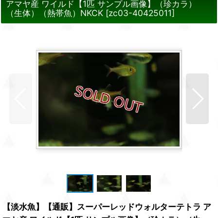
アマヤ産 ワイルド【1匹 サンプル画像】（珍カラ）
（生体）（熱帯魚）NKCK
[
zc03-40425011
]
【淡水魚】【通販】スーパーレッドウォルターテトラ ア