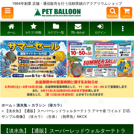
1994年創業 店舗・通信販売を行う信頼実績のアクアリウムショップ
メニュー
商品検索
カート
ホーム
カテゴリ特集
カテゴリ一覧
問い合わせ
ログイン
ホーム
>
淡水魚
>
カラシン（珍カラ）
>
【淡水魚】【通販】スーパーレッドウォルターテトラ アマヤ産 ワイルド【1匹
サンプル画像】（珍カラ）（生体）（熱帯魚）NKCK
【淡水魚】【通販】スーパーレッドウォルターテトラ