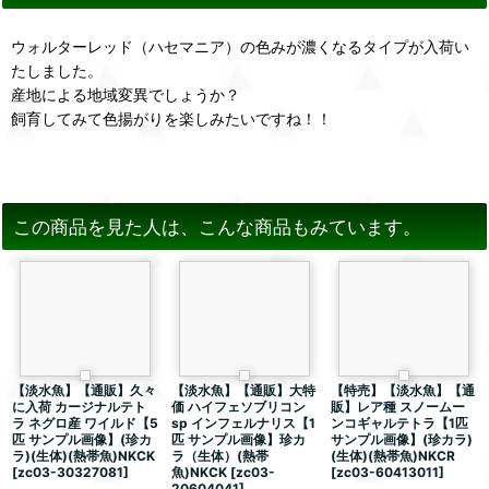
ウォルターレッド（ハセマニア）の色みが濃くなるタイプが入荷い
たしました。
産地による地域変異でしょうか？
飼育してみて色揚がりを楽しみたいですね！！
この商品を見た人は、こんな商品もみています。
【淡水魚】【通販】久々
【淡水魚】【通販】大特
【特売】【淡水魚】【通
に入荷 カージナルテト
価 ハイフェソブリコン
販】レア種 スノームー
ラ ネグロ産 ワイルド【5
sp インフェルナリス【1
ンコギャルテトラ【1匹
匹 サンプル画像】(珍カ
匹 サンプル画像】珍カ
サンプル画像】(珍カラ)
ラ)(生体)(熱帯魚)NKCK
ラ（生体）(熱帯
(生体)(熱帯魚)NKCR
[
zc03-30327081
]
魚)NKCK
[
zc03-
[
zc03-60413011
]
20604041
]