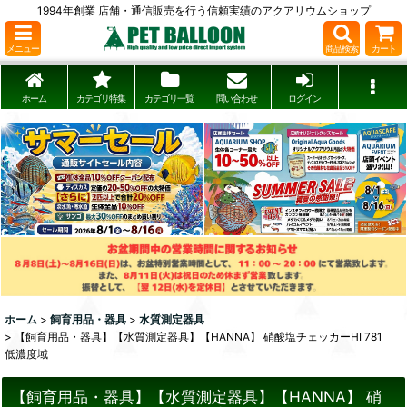
1994年創業 店舗・通信販売を行う信頼実績のアクアリウムショップ
メニュー
商品検索
カート
ホーム
カテゴリ特集
カテゴリ一覧
問い合わせ
ログイン
ホーム
>
飼育用品・器具
>
水質測定器具
>
【飼育用品・器具】【水質測定器具】【HANNA】 硝酸塩チェッカーHI 781
低濃度域
【飼育用品・器具】【水質測定器具】【HANNA】 硝