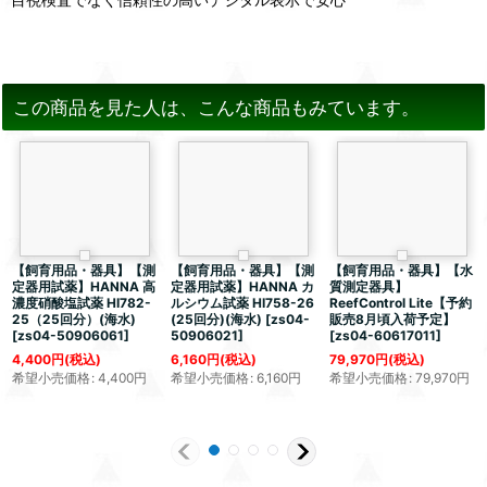
この商品を見た人は、こんな商品もみています。
【飼育用品・器具】【測
【飼育用品・器具】【測
【飼育用品・器具】【水
定器用試薬】HANNA 高
定器用試薬】HANNA カ
質測定器具】
濃度硝酸塩試薬 HI782-
ルシウム試薬 HI758-26
ReefControl Lite【予約
25（25回分）(海水)
(25回分)(海水)
[
zs04-
販売8月頃入荷予定】
[
zs04-50906061
]
50906021
]
[
zs04-60617011
]
4,400
円
(税込)
6,160
円
(税込)
79,970
円
(税込)
希望小売価格
:
4,400
円
希望小売価格
:
6,160
円
希望小売価格
:
79,970
円