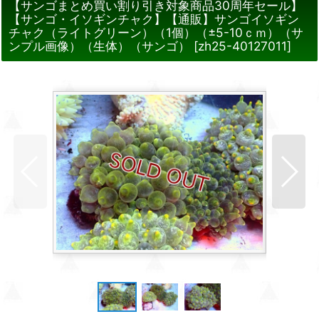
【サンゴまとめ買い割り引き対象商品30周年セール】
【サンゴ・イソギンチャク】【通販】サンゴイソギン
チャク（ライトグリーン）（1個）（±5-10ｃｍ）（サ
ンプル画像）（生体）（サンゴ）
[
zh25-40127011
]