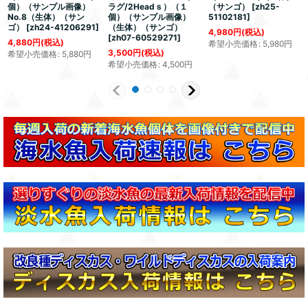
個）（サンプル画像）
ラグ/2Headｓ）（１
（サンゴ）
[
zh25-
No.8（生体）（サン
個）（サンプル画像）
51102181
]
ゴ）
[
zh24-41206291
]
（生体）（サンゴ）
4,980
円
(税込)
[
zh07-60529271
]
4,880
円
(税込)
希望小売価格
:
5,980
円
3,500
円
(税込)
希望小売価格
:
5,880
円
希望小売価格
:
4,500
円