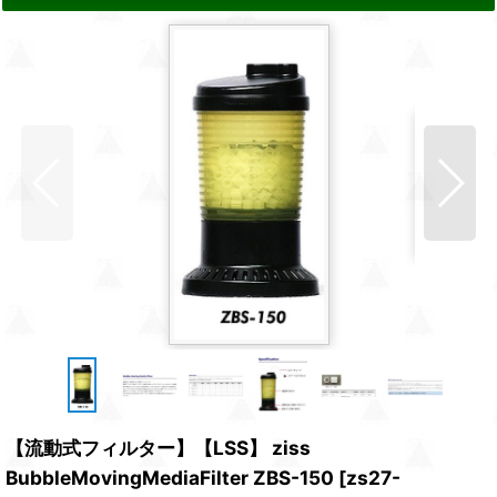
【流動式フィルター】【LSS】 ziss
BubbleMovingMediaFilter ZBS-150
[
zs27-