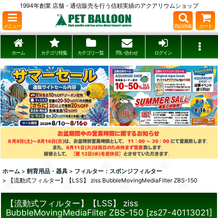
1994年創業 店舗・通信販売を行う信頼実績のアクアリウムショップ
メニュー
商品検索
カート
ホーム
カテゴリ特集
カテゴリ一覧
問い合わせ
ログイン
ホーム
>
飼育用品・器具
>
フィルター：スポンジフィルター
>
【流動式フィルター】【LSS】 ziss BubbleMovingMediaFilter ZBS-150
【流動式フィルター】【LSS】 ziss
BubbleMovingMediaFilter ZBS-150
[
zs27-40113021
]