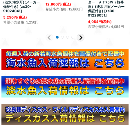
(淡水 海水可)(メーカー
ター ＡＴ75Ｗ（熱帯
12,860
円
(税込)
保証付き)
[
zs30-
魚）(淡水 用)(メーカー
希望小売価格
:
12,860
円
91024041
]
保証付き)
[
zs30-
91228051
]
5,250
円
(税込)
4,054
円
(税込)
希望小売価格
:
5,250
円
希望小売価格
:
4,054
円