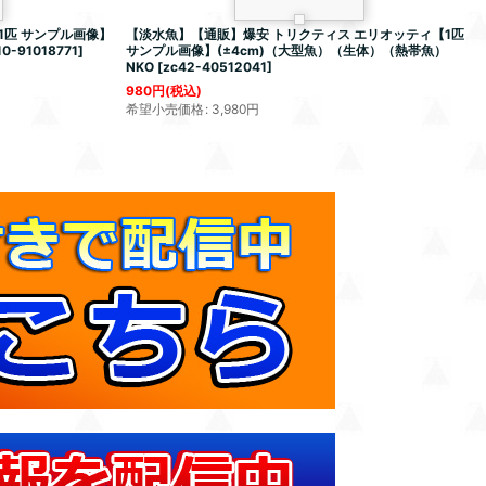
匹 サンプル画像】
【淡水魚】【通販】爆安 トリクティス エリオッティ【1匹
10-91018771
]
サンプル画像】(±4cm)（大型魚）（生体）（熱帯魚）
NKO
[
zc42-40512041
]
980
円
(税込)
希望小売価格
:
3,980
円