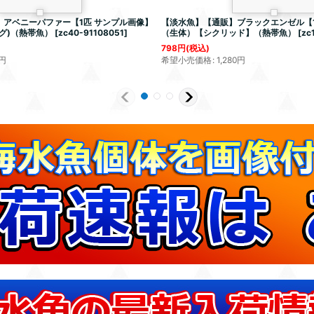
アベニーパファー【1匹 サンプル画像】
【淡水魚】【通販】ブラックエンゼル【1
グ)（熱帯魚）
[
zc40-91108051
]
（生体）【シクリッド】（熱帯魚）
[
zc
798
円
(税込)
円
希望小売価格
:
1,280
円