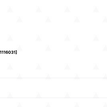
1116031
]