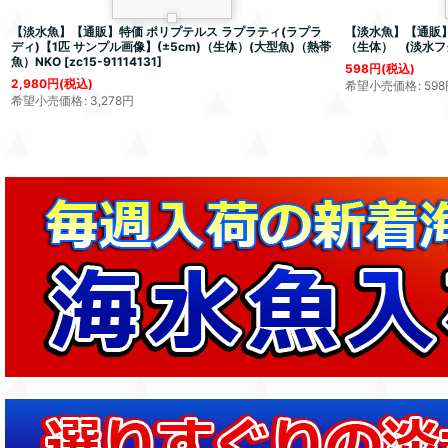
【淡水魚】【通販】特価 ポリプテルス ラプラティ(ラプラ
【淡水魚】【通販】
ディ)【1匹 サンプル画像】(±5cm)（生体）(大型魚)（熱帯
（生体） (淡水フ
魚）NKO
[
zc15-91114131
]
598
円
(税込)
2,980
円
(税込)
希望小売価格
:
598
希望小売価格
:
3,278
円