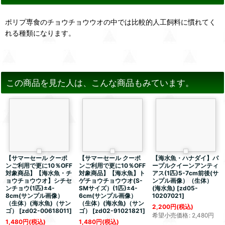
ポリプ専食のチョウチョウウオの中では比較的人工飼料に慣れてく
れる種類になります。
この商品を見た人は、こんな商品もみています。
【サマーセール クーポ
【サマーセール クーポ
【海水魚・ハナダイ】パ
ンご利用で更に10％OFF
ンご利用で更に10％OFF
ープルクイーンアンティ
対象商品】【海水魚・チ
対象商品】【海水魚】ト
アス(1匹)5-7cm前後(サ
ョウチョウウオ】シチセ
ゲチョウチョウウオ(S-
ンプル画像）（生体）
ンチョウ(1匹)±4-
SMサイズ）(1匹)±4-
(海水魚)
[
zd05-
8cm(サンプル画像）
6cm(サンプル画像）
10207021
]
（生体）(海水魚)（サン
（生体）(海水魚)（サン
2,200
円
(税込)
ゴ）
[
zd02-00618011
]
ゴ）
[
zd02-91021821
]
希望小売価格
:
2,480
円
1,480
円
(税込)
1,480
円
(税込)