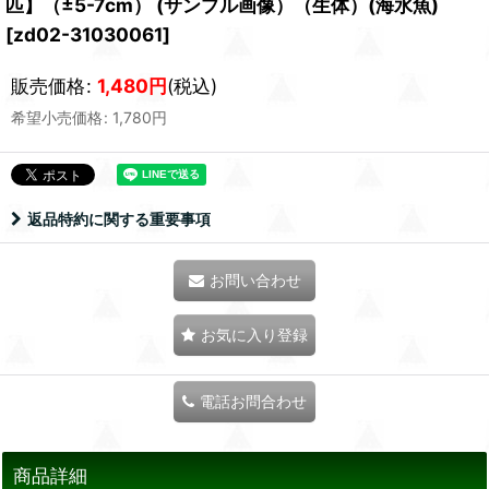
匹】（±5-7cm） (サンプル画像）（生体）(海水魚)
[
zd02-31030061
]
販売価格
:
1,480
円
(税込)
希望小売価格
:
1,780
円
返品特約に関する重要事項
お問い合わせ
お気に入り登録
電話お問合わせ
商品詳細