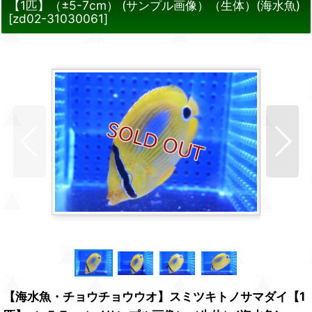
【1匹】（±5-7cm） (サンプル画像）（生体）(海水魚)
[
zd02-31030061
]
【海水魚・チョウチョウウオ】スミツキトノサマダイ【1