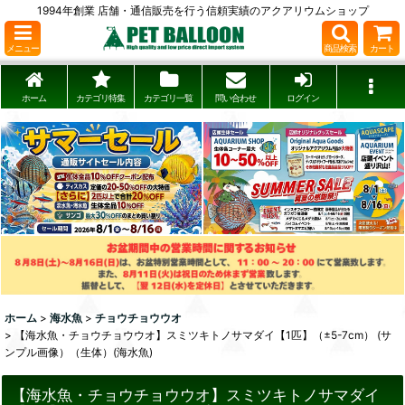
1994年創業 店舗・通信販売を行う信頼実績のアクアリウムショップ
メニュー
商品検索
カート
ホーム
カテゴリ特集
カテゴリ一覧
問い合わせ
ログイン
ホーム
>
海水魚
>
チョウチョウウオ
>
【海水魚・チョウチョウウオ】スミツキトノサマダイ【1匹】（±5-7cm） (サ
ンプル画像）（生体）(海水魚)
【海水魚・チョウチョウウオ】スミツキトノサマダイ