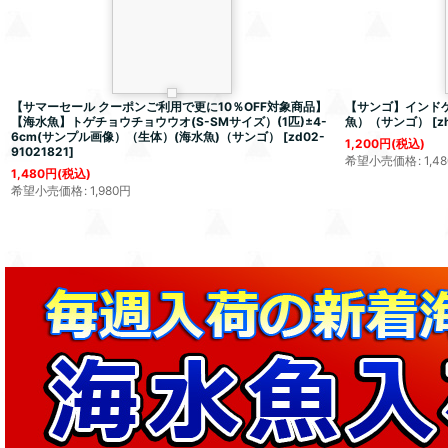
【サマーセール クーポンご利用で更に10％OFF対象商品】
【サンゴ】インド
【海水魚】トゲチョウチョウウオ(S-SMサイズ）(1匹)±4-
魚）（サンゴ）
[
z
6cm(サンプル画像）（生体）(海水魚)（サンゴ）
[
zd02-
1,200
円
(税込)
91021821
]
希望小売価格
:
1,48
1,480
円
(税込)
希望小売価格
:
1,980
円