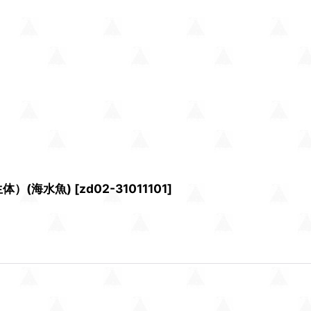
体）(海水魚)
[
zd02-31011101
]