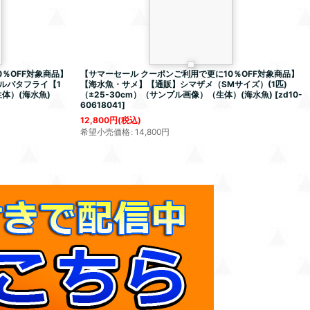
％OFF対象商品】
【サマーセール クーポンご利用で更に10％OFF対象商品】
ルバタフライ【1
【海水魚・サメ】【通販】シマザメ（SMサイズ）(1匹)
生体）(海水魚)
（±25-30cm）（サンプル画像）（生体）(海水魚)
[
zd10-
60618041
]
12,800
円
(税込)
希望小売価格
:
14,800
円