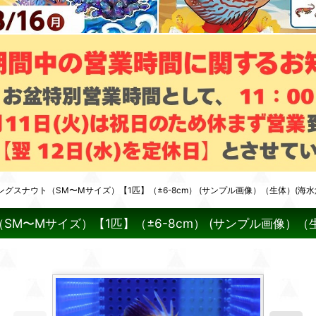
スナウト（SM〜Mサイズ）【1匹】（±6-8cm） (サンプル画像）（生体）(海水
〜Mサイズ）【1匹】（±6-8cm） (サンプル画像）（生