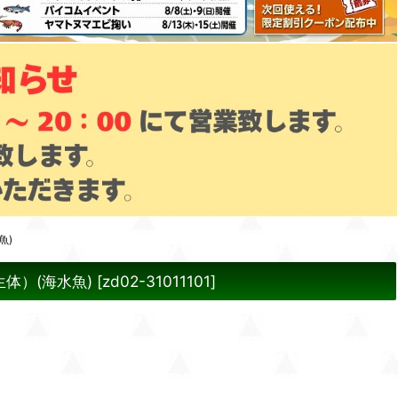
魚)
体）(海水魚)
[
zd02-31011101
]