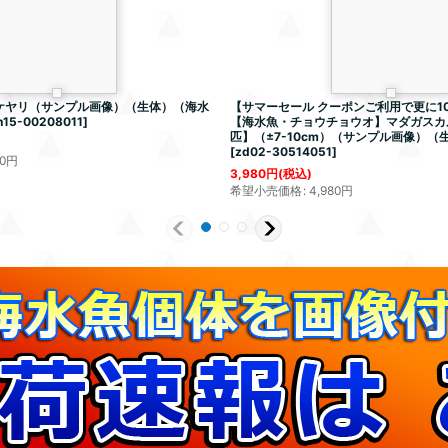
ケヤリ（サンプル画像）（生体）（海水
【サマーセール クーポンご利用で更に10
h15-00208011
]
【海水魚・チョウチョウオ】マダガスカ
匹】（±7-10cm）（サンプル画像）（
[
zd02-30514051
]
0
円
3,980
円
(税込)
希望小売価格
:
4,980
円