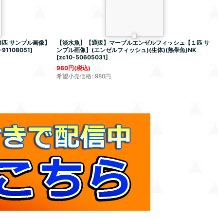
匹 サンプル画像】
【淡水魚】【通販】マーブルエンゼルフィッシュ【１匹 サ
-91108051
]
ンプル画像】(エンゼルフィッシュ)(生体)(熱帯魚)NK
[
zc10-50605031
]
980
円
(税込)
希望小売価格
:
980
円