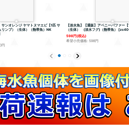
サンオレンジ ヤマトヌマエビ【1匹 サ
【淡水魚】【通販】アベニーパファー【1
ュリンプ）（生体）（熱帯魚）NK
（生体） (淡水フグ)（熱帯魚）
[
zc40
]
598
円
(税込)
希望小売価格
:
598
円
0
円