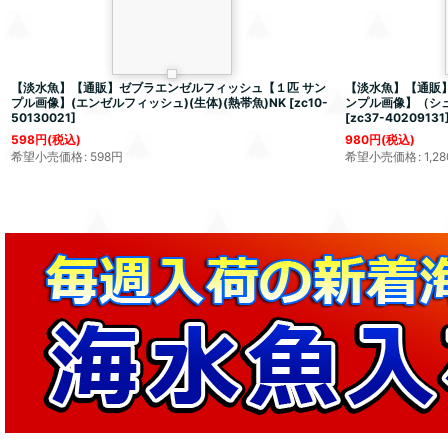
【淡水魚】【通販】ゼブラエンゼルフィッシュ【１匹 サン
【淡水魚】【通販】
プル画像】(エンゼルフィッシュ)(生体)(熱帯魚)NK
[
zc10-
ンプル画像】（シ
50130021
]
[
zc37-40209131
598
円
(税込)
980
円
(税込)
希望小売価格
:
598
円
希望小売価格
:
1,28