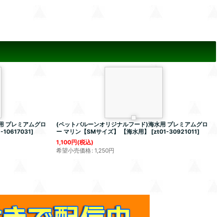
用 プレミアムグロ
(ペットバルーンオリジナルフード)海水用 プレミアムグロ
1-10617031
]
ー マリン【SMサイズ】 【海水用】
[
zt01-30921011
]
1,100
円
(税込)
希望小売価格
:
1,250
円