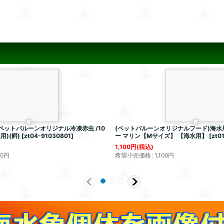
ペットバルーンオリジナル冷凍赤虫 /10
(ペットバルーンオリジナルフード)海水
用)(餌)
[
zt04-91030801
]
ー マリン【Mサイズ】 【海水用】
[
zt0
1,100
円
(税込)
20
円
希望小売価格
:
1,100
円