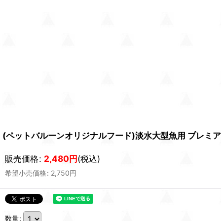
(ペットバルーンオリジナルフード)淡水大型魚用 プレミア
販売価格
:
2,480
円
(税込)
希望小売価格
:
2,750
円
数量
: