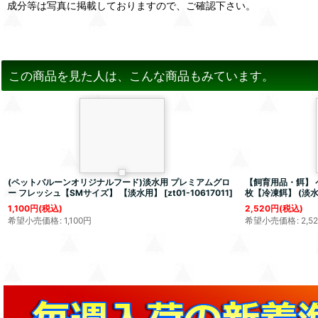
成分等は写真に掲載しておりますので、ご確認下さい。
この商品を見た人は、こんな商品もみています。
(ペットバルーンオリジナルフード)淡水用 プレミアムグロ
【飼育用品・餌】 
ー フレッシュ【SMサイズ】 【淡水用】
[
zt01-10617011
]
枚【冷凍餌】 (淡水
1,100
円
(税込)
2,520
円
(税込)
希望小売価格
:
1,100
円
希望小売価格
:
2,5