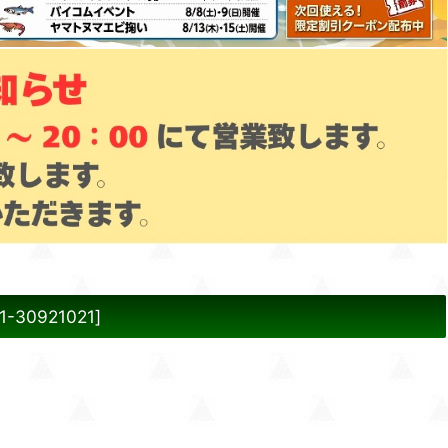
01-30921021
]