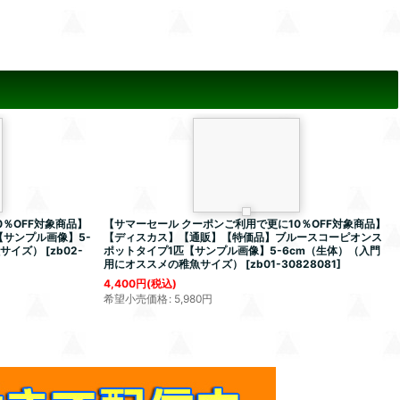
％OFF対象商品】
【サマーセール クーポンご利用で更に10％OFF対象商品】
サンプル画像】5-
【ディスカス】【通販】【特価品】ブルースコーピオンス
魚サイズ）
[
zb02-
ポットタイプ1匹【サンプル画像】5-6cm（生体）（入門
用にオススメの稚魚サイズ）
[
zb01-30828081
]
4,400
円
(税込)
希望小売価格
:
5,980
円