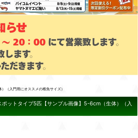
生体）（入門用にオススメの稚魚サイズ）
ポットタイプ5匹【サンプル画像】5-6cm（生体）（入