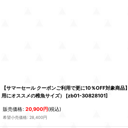
【サマーセール クーポンご利用で更に10％OFF対象商
用にオススメの稚魚サイズ）
[
zb01-30828101
]
販売価格
:
20,900
円
(税込)
希望小売価格
:
28,400
円