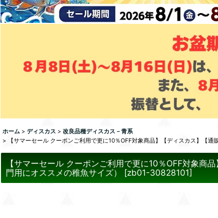
ホーム
>
ディスカス
>
改良品種ディスカス－青系
>
【サマーセール クーポンご利用で更に10％OFF対象商品】【ディスカス】【通
【サマーセール クーポンご利用で更に10％OFF対象商
門用にオススメの稚魚サイズ）
[
zb01-30828101
]