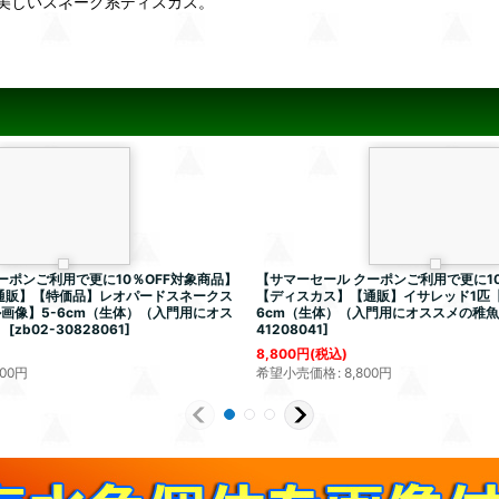
美しいスネーク系ディスカス。
ーポンご利用で更に10％OFF対象商品】
【サマーセール クーポンご利用で更に10
通販】【特価品】レオパードスネークス
【ディスカス】【通販】イサレッド1匹【
画像】5-6cm（生体）（入門用にオス
6cm（生体）（入門用にオススメの稚
）
[
zb02-30828061
]
41208041
]
8,800
円
(税込)
400
円
希望小売価格
:
8,800
円