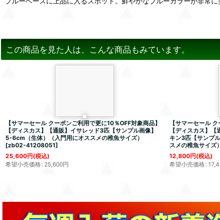
ブルーベースに上品に入るスポット。鮮やかなブルーカラーが非常に
この商品を見た人は、こんな商品もみています。
【サマーセール クーポンご利用で更に10％OFF対象商品】
【サマーセール ク
【ディスカス】【通販】イサレッド3匹【サンプル画像】
【ディスカス】【
5-6cm（生体）（入門用にオススメの稚魚サイズ）
キン3匹【サンプル
[
zb02-41208051
]
スメの稚魚サイズ
25,600
円
(税込)
12,800
円
(税込)
希望小売価格
:
25,600
円
希望小売価格
:
17,