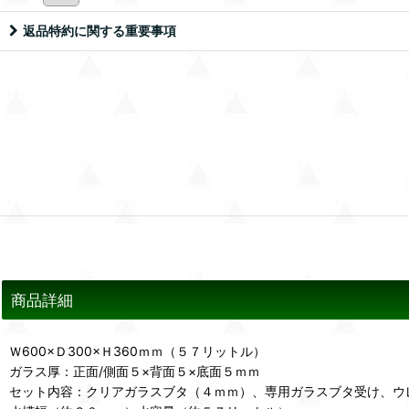
返品特約に関する重要事項
商品詳細
Ｗ600×Ｄ300×Ｈ360ｍｍ（５７リットル）
ガラス厚：正面/側面５×背面５×底面５ｍｍ
セット内容：クリアガラスブタ（４ｍｍ）、専用ガラスブタ受け、ウ