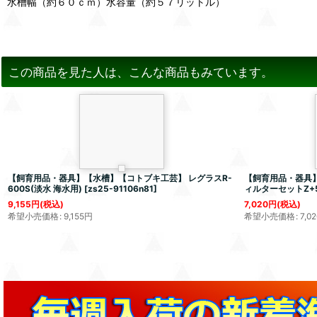
水槽幅（約６０ｃｍ）水容量（約５７リットル）
この商品を見た人は、こんな商品もみています。
【飼育用品・器具】【水槽】【コトブキ工芸】 レグラスR-
【飼育用品・器具】【
600S(淡水 海水用)
[
zs25-91106n81
]
ィルターセットZ+
9,155
円
(税込)
7,020
円
(税込)
希望小売価格
:
9,155
円
希望小売価格
:
7,02