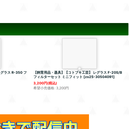
ス R-350 フ
【飼育用品・器具】【コトブキ工芸】 レグラス F-20S/B
フィルターセット ミニフィット
[
zs25-30504091
]
3,200
円
(税込)
希望小売価格
:
3,200
円