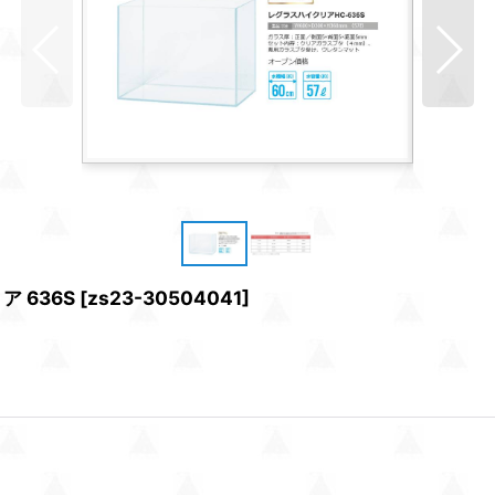
 636S
[
zs23-30504041
]