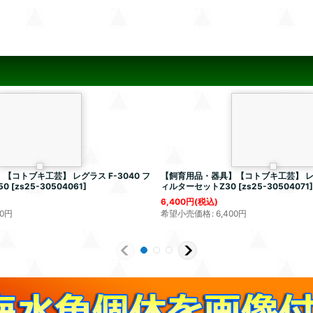
コトブキ工芸】 レグラス F-3040 フ
【飼育用品・器具】【コトブキ工芸】 レグラ
50
[
zs25-30504061
]
ィルターセットZ30
[
zs25-30504071
]
6,400
円
(税込)
0
円
希望小売価格
:
6,400
円