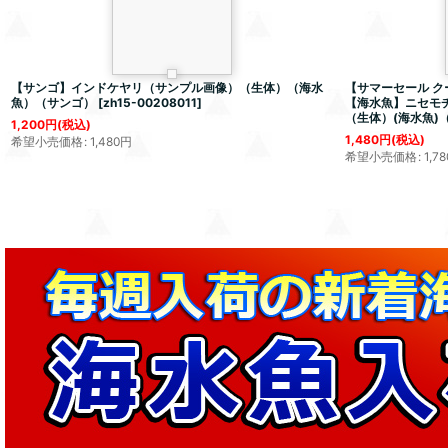
【サンゴ】インドケヤリ（サンプル画像）（生体）（海水
【サマーセール ク
魚）（サンゴ）
[
zh15-00208011
]
【海水魚】ニセモチノ
（生体）(海水魚)
1,200
円
(税込)
1,480
円
(税込)
希望小売価格
:
1,480
円
希望小売価格
:
1,78