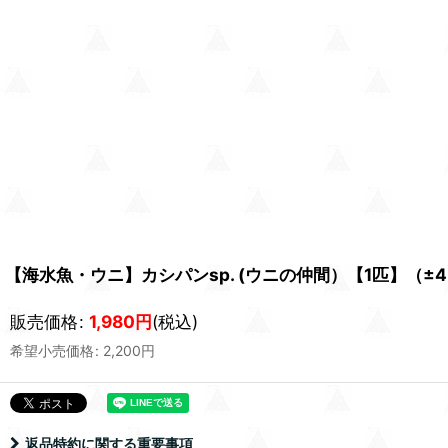
【海水魚・ウニ】カシパンsp. (ウニの仲間）【1匹】（±
販売価格
:
1,980
円
(税込)
希望小売価格
:
2,200
円
返品特約に関する重要事項