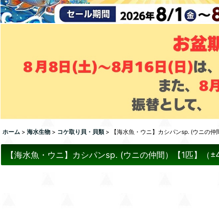
ホーム
>
海水生物
>
コケ取り貝・貝類
>
【海水魚・ウニ】カシパンsp. (ウニの仲
【海水魚・ウニ】カシパンsp. (ウニの仲間）【1匹】（±