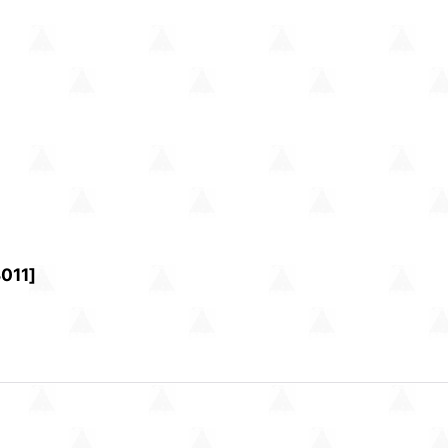
011
]