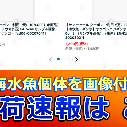
ーポンご利用で更に10％OFF対象商品】
【サマーセール クーポンご利用で更に10
ウオ(1匹)±4-5cm(サンプル画像）
【海水魚・ギンポ】オウゴンニジギンポ【
（サンゴ）
[
zd06-00207041
]
6cm）（サンプル画像）（生体）(海水魚
30303021
]
1,200
円
(税込)
0
円
希望小売価格
:
1,480
円