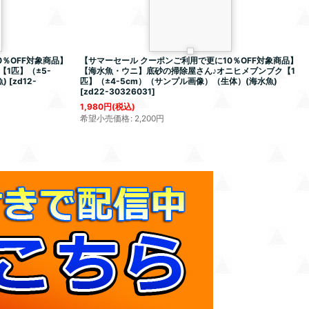
％OFF対象商品】
【サマーセール クーポンご利用で更に10％OFF対象商品】
1匹】（±5-
【海水魚・ウニ】底砂の掃除屋さん♪オニヒメブンブク【1
)
[
zd12-
匹】（±4-5cm）（サンプル画像）（生体）(海水魚)
[
zd22-30326031
]
1,980
円
(税込)
希望小売価格
:
2,200
円