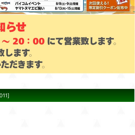
011
]