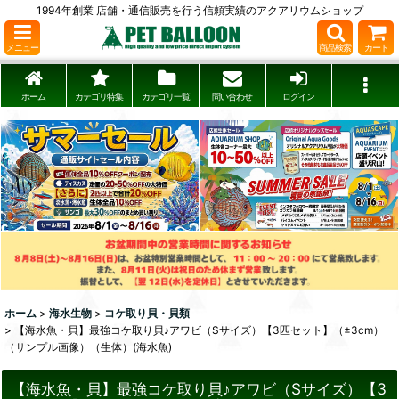
1994年創業 店舗・通信販売を行う信頼実績のアクアリウムショップ
メニュー
商品検索
カート
ホーム
カテゴリ特集
カテゴリ一覧
問い合わせ
ログイン
ホーム
>
海水生物
>
コケ取り貝・貝類
>
【海水魚・貝】最強コケ取り貝♪アワビ（Sサイズ）【3匹セット】（±3cm）
（サンプル画像）（生体）(海水魚)
【海水魚・貝】最強コケ取り貝♪アワビ（Sサイズ）【3