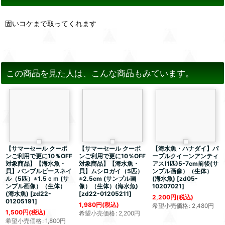
固いコケまで取ってくれます
この商品を見た人は、こんな商品もみています。
【サマーセール クーポ
【サマーセール クーポ
【海水魚・ハナダイ】パ
ンご利用で更に10％OFF
ンご利用で更に10％OFF
ープルクイーンアンティ
対象商品】【海水魚・
対象商品】【海水魚・
アス(1匹)5-7cm前後(サ
貝】バンブルビースネイ
貝】ムシロガイ（5匹）
ンプル画像）（生体）
ル（5匹）±1.5ｃｍ (サ
±2.5cm (サンプル画
(海水魚)
[
zd05-
ンプル画像）（生体）
像）（生体）(海水魚)
10207021
]
(海水魚)
[
zd22-
[
zd22-01205211
]
2,200
円
(税込)
01205191
]
1,980
円
(税込)
希望小売価格
:
2,480
円
1,500
円
(税込)
希望小売価格
:
2,200
円
希望小売価格
:
1,800
円