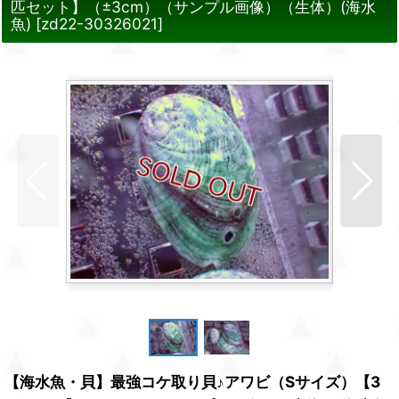
匹セット】（±3cm）（サンプル画像）（生体）(海水
魚)
[
zd22-30326021
]
【海水魚・貝】最強コケ取り貝♪アワビ（Sサイズ）【3