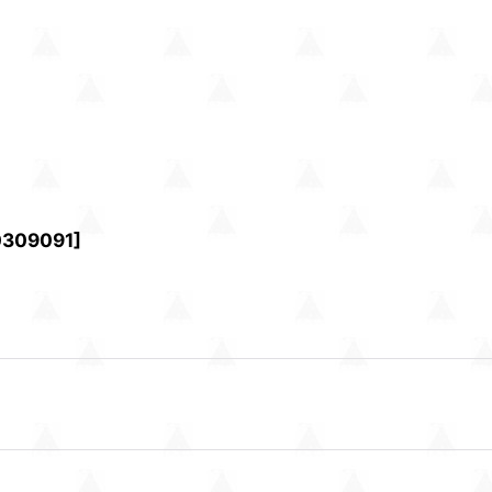
0309091
]