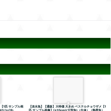
【1匹 サンプル画
【淡水魚】【通販】大特価 大きめ ベステルチョウザメ【1
KO
[
zc19-
匹 サンプル画像】(±20cm)(大型魚)（生体）（熱帯魚）