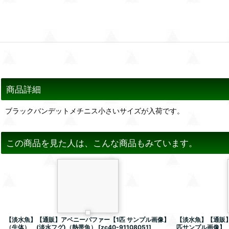
商品詳細
ブラックバンデットメチニス小さいサイズが入荷です。
この商品を見た人は、こんな商品もみています。
【淡水魚】【通販】アベニーパファー【1匹 サンプル画像】
【淡水魚】【通販】
（生体） (淡水フグ)（熱帯魚）
[
zc40-91108051
]
匹サンプル画像】