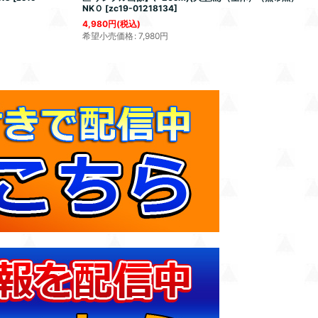
NKＯ
[
zc19-01218134
]
4,980
円
(税込)
希望小売価格
:
7,980
円