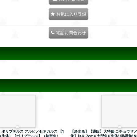
お気に入り登録
電話お問合わせ
ポリプテルス アルビノセネガルス 【1
【淡水魚】【通販】大特価 コチョウザメ
（生体）【ポリプテルス】（熱帯魚）
像】(±6-7cm)(大型魚)(生体)(熱帯魚)N