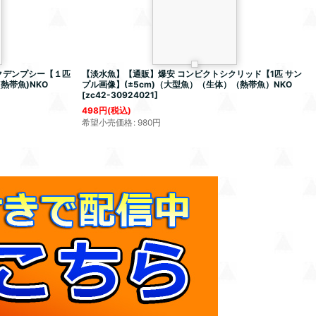
クデンプシー【１匹
【淡水魚】【通販】爆安 コンビクトシクリッド【1匹 サン
(熱帯魚)NKO
プル画像】(±5cm)（大型魚）（生体）（熱帯魚）NKO
[
zc42-30924021
]
498
円
(税込)
希望小売価格
:
980
円