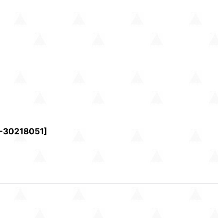
-30218051
]