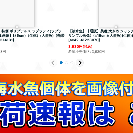
特価 ポリプテルス ラプラティ(ラプラ
【淡水魚】【通販】美種 大きめ ジャッ
ル画像】(±5cm)（生体）(大型魚)（熱帯
サンプル画像】(±15cm)(大型魚)(生体)
1114131
]
[
ac42-41223070
]
3,980
円
(税込)
78
円
希望小売価格
:
3,980
円