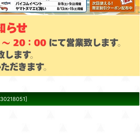
-30218051
]