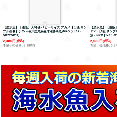
【淡水魚】【通販】大特価 ベビーサイズ アカメ【１匹 サン
【淡水魚】【通販】
プル画像】(±2cm)(大型魚)(生体)(熱帯魚)NKO
[
zc42-
ディ)【1匹 サンプ
50725011
]
魚）NKO
[
zc15-9
2,380
円
(税込)
2,980
円
(税込)
希望小売価格
:
3,980
円
希望小売価格
:
3,2