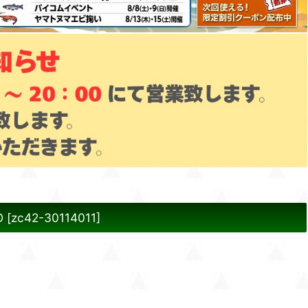
O
[
zc42-30114011
]