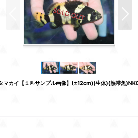
カイ【１匹サンプル画像】(±12cm)(生体)(熱帯魚)NK