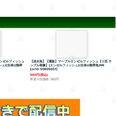
ンゼルフィッシュ
【淡水魚】【通販】マーブルエンゼルフィッシュ【１匹 サ
ュ)(生体)(熱帯
ンプル画像】(エンゼルフィッシュ)(生体)(熱帯魚)NK
[
zc10-50605031
]
980
円
(税込)
希望小売価格
:
980
円