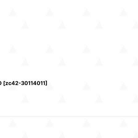
O
[
zc42-30114011
]