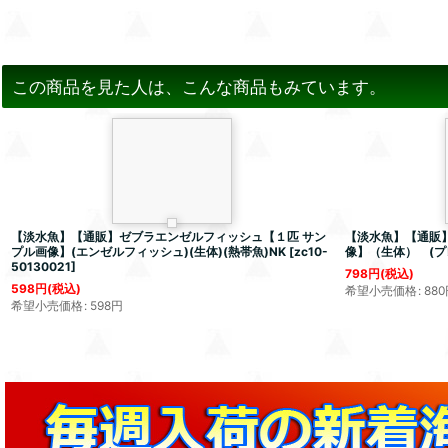
この商品を見た人は、こんな商品もみています。
【淡水魚】【通販】ゼブラエンゼルフィッシュ【１匹 サン
【淡水魚】【通販】
プル画像】(エンゼルフィッシュ)(生体)(熱帯魚)NK
[
zc10-
像】（生体） (プ
50130021
]
798
円
(税込)
598
円
(税込)
希望小売価格
:
880
希望小売価格
:
598
円