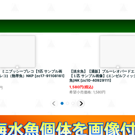
ミニブッシープレコ【1匹 サンプル画
【淡水魚】【通販】ブルーレオパードエ
レコ)（熱帯魚）NKP
[
zc17-91108161
]
【１匹 サンプル画像】(エンゼルフィッシ
魚)NK
[
zc10-40929111
]
1,580
円
(税込)
円
希望小売価格
:
1,580
円