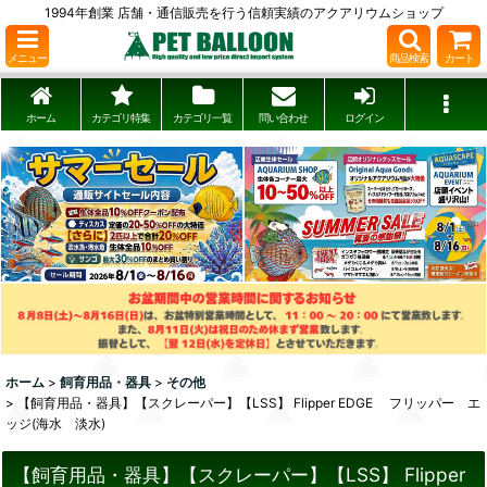
1994年創業 店舗・通信販売を行う信頼実績のアクアリウムショップ
メニュー
商品検索
カート
ホーム
カテゴリ特集
カテゴリ一覧
問い合わせ
ログイン
ホーム
>
飼育用品・器具
>
その他
>
【飼育用品・器具】【スクレーパー】【LSS】 Flipper EDGE フリッパー エ
ッジ(海水 淡水)
【飼育用品・器具】【スクレーパー】【LSS】 Flipper