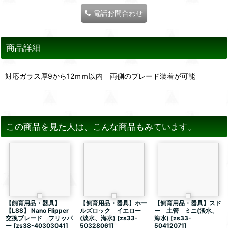
電話お問合わせ
商品詳細
対応ガラス厚9から12ｍｍ以内 両側のブレード装着が可能
この商品を見た人は、こんな商品もみています。
【飼育用品・器具】
【飼育用品・器具】ホー
【飼育用品・器具】スド
【LSS】 Nano Flipper
ルズロック イエロー
ー 土管 ミニ(淡水、
交換ブレード フリッパ
(淡水、海水)
[
zs33-
海水)
[
zs33-
ー
[
zs38-40303041
]
50328061
]
50412071
]