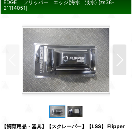
EDGE フリッパー エッジ(海水 淡水)
[
zs38-
21114051
]
【飼育用品・器具】【スクレーパー】【LSS】 Flipper