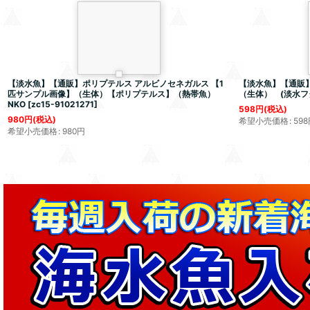
【淡水魚】【通販】ポリプテルス アルビノセネガルス 【1
【淡水魚】【通販】
匹サンプル画像】（生体）【ポリプテルス】（熱帯魚）
（生体） (淡水フ
NKO
[
zc15-91021271
]
598
円
(税込)
980
円
(税込)
希望小売価格
:
598
希望小売価格
:
980
円