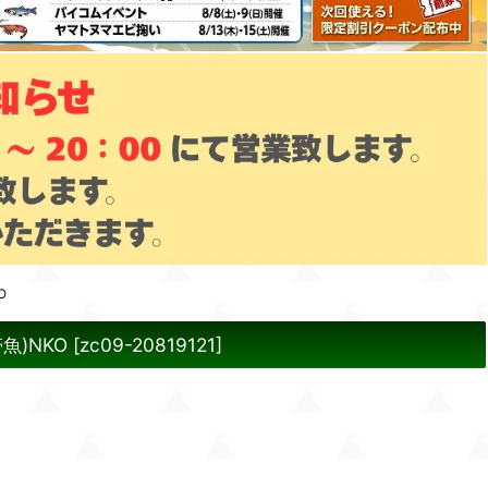
O
魚)NKO
[
zc09-20819121
]