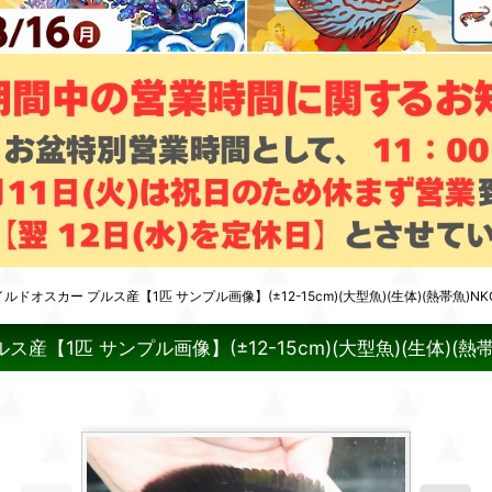
ドオスカー プルス産【1匹 サンプル画像】(±12-15cm)(大型魚)(生体)(熱帯魚)NK
【1匹 サンプル画像】(±12-15cm)(大型魚)(生体)(熱帯