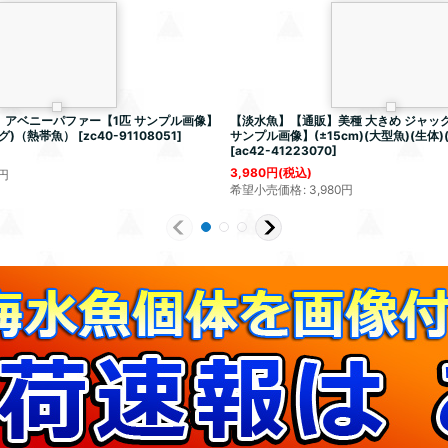
アベニーパファー【1匹 サンプル画像】
【淡水魚】【通販】美種 大きめ ジャッ
グ)（熱帯魚）
[
zc40-91108051
]
サンプル画像】(±15cm)(大型魚)(生体)
[
ac42-41223070
]
3,980
円
(税込)
円
希望小売価格
:
3,980
円