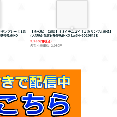
クデンプシー【１匹
【淡水魚】【通販】オオクチユゴイ【１匹 サンプル画像】
(熱帯魚)NKO
(大型魚)(生体)(熱帯魚)NKO
[
zc34-60208121
]
3,980
円
(税込)
希望小売価格
:
3,980
円