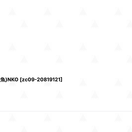
魚)NKO
[
zc09-20819121
]