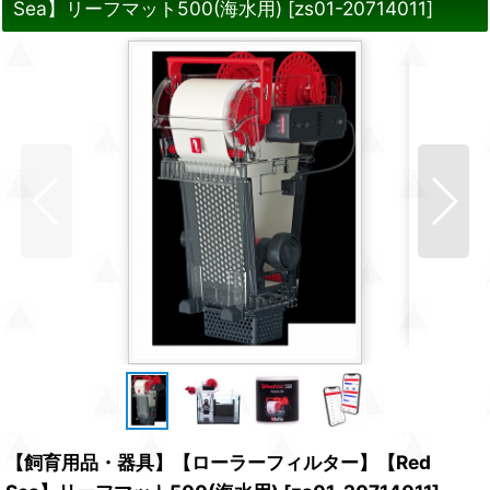
Sea】リーフマット500(海水用)
[
zs01-20714011
]
【飼育用品・器具】【ローラーフィルター】【Red