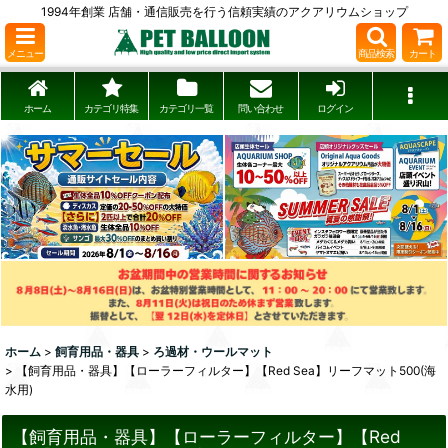
1994年創業 店舗・通信販売を行う信頼実績のアクアリウムショップ
メニュー
商品検索
カート
ホーム
カテゴリ特集
カテゴリ一覧
問い合わせ
ログイン
ホーム
>
飼育用品・器具
>
ろ過材・ウールマット
>
【飼育用品・器具】【ローラーフィルター】【Red Sea】リーフマット500(海
水用)
【飼育用品・器具】【ローラーフィルター】【Red