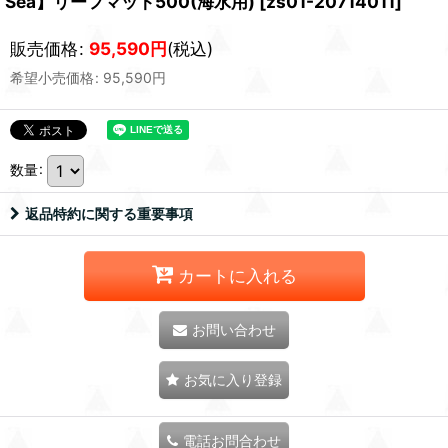
Sea】リーフマット500(海水用)
[
zs01-20714011
]
販売価格
:
95,590
円
(税込)
希望小売価格
:
95,590
円
数量
:
返品特約に関する重要事項
カートに入れる
お問い合わせ
お気に入り登録
電話お問合わせ