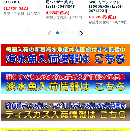
31127191
]
用バイザー(海水)
Sea】リーフマット
[
zs12-50411041
]
1200(海水用)
[
zs01-
82,170
円
(税込)
20714021
]
4,070
円
(税込)
希望小売価格
:
82,170
円
101,200
円
(税込)
希望小売価格
:
4,070
円
希望小売価格
:
101,200
円