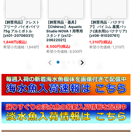
【飼育用品】 クレスト
【飼育用品・器具】
【飼育用品・バクテリ
フリーク バイオバイツ
【Chihiros】 Aquatic
ア】 バイコム 基質パッ
75g アルミボトル
Studio NOVA 1 用専用
ク(淡水用)(バクテリア)
[
zt01-20706031
]
スタンド
[
zs12-
[
zt06-91030761
]
20622021
]
1,848
円
(税込)
1,210
円
(税込)
8,500
円
(税込)
希望小売価格
:
1,848
円
希望小売価格
:
1,210
円
希望小売価格
:
8,500
円