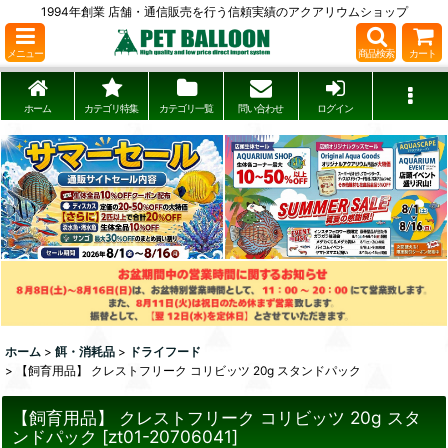
1994年創業 店舗・通信販売を行う信頼実績のアクアリウムショップ
メニュー
商品検索
カート
ホーム
カテゴリ特集
カテゴリ一覧
問い合わせ
ログイン
ホーム
>
餌・消耗品
>
ドライフード
>
【飼育用品】 クレストフリーク コリビッツ 20g スタンドパック
【飼育用品】 クレストフリーク コリビッツ 20g スタ
ンドパック
[
zt01-20706041
]