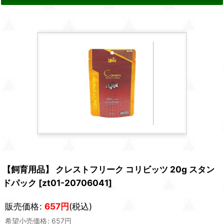
【飼育用品】 クレストフリーク コリビッツ 20g スタン
ドパック
[
zt01-20706041
]
販売価格
:
657
円
(税込)
希望小売価格
:
657
円