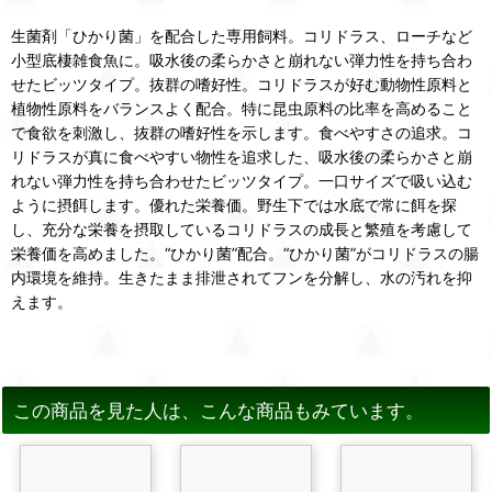
生菌剤「ひかり菌」を配合した専用飼料。コリドラス、ローチなど
小型底棲雑食魚に。吸水後の柔らかさと崩れない弾力性を持ち合わ
せたビッツタイプ。抜群の嗜好性。コリドラスが好む動物性原料と
植物性原料をバランスよく配合。特に昆虫原料の比率を高めること
で食欲を刺激し、抜群の嗜好性を示します。食べやすさの追求。コ
リドラスが真に食べやすい物性を追求した、吸水後の柔らかさと崩
れない弾力性を持ち合わせたビッツタイプ。一口サイズで吸い込む
ように摂餌します。優れた栄養価。野生下では水底で常に餌を探
し、充分な栄養を摂取しているコリドラスの成長と繁殖を考慮して
栄養価を高めました。“ひかり菌”配合。“ひかり菌”がコリドラスの腸
内環境を維持。生きたまま排泄されてフンを分解し、水の汚れを抑
えます。
この商品を見た人は、こんな商品もみています。