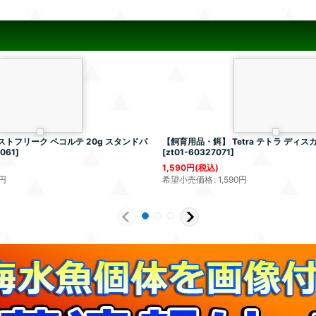
ストフリーク ペコルテ 20g スタンドパ
【飼育用品・餌】 Tetra テトラ ディスカ
6061
]
[
zt01-60327071
]
1,590
円
(税込)
円
希望小売価格
:
1,590
円