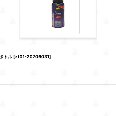
ミボトル
[
zt01-20706031
]