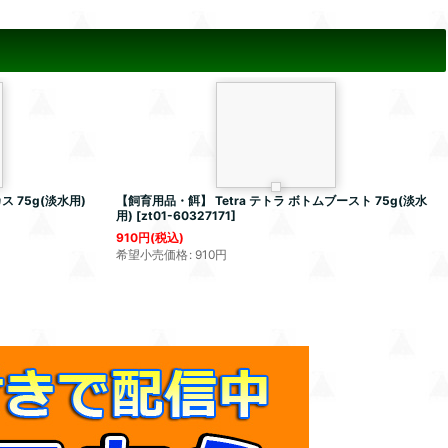
ス 75g(淡水用)
【飼育用品・餌】 Tetra テトラ ボトムブースト 75g(淡水
用)
[
zt01-60327171
]
910
円
(税込)
希望小売価格
:
910
円