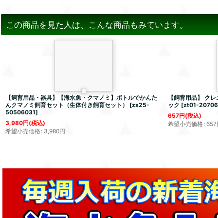
この商品を見た人は、こんな商品もみています。
【飼育用品・器具】【海水魚・クマノミ】ボトルでかんた
【飼育用品】 クレ
んクマノミ飼育セット（生体付き飼育セット）
[
zs25-
ック
[
zt01-2070
50506031
]
657
円
(税込)
3,980
円
(税込)
希望小売価格
:
657
希望小売価格
:
3,980
円