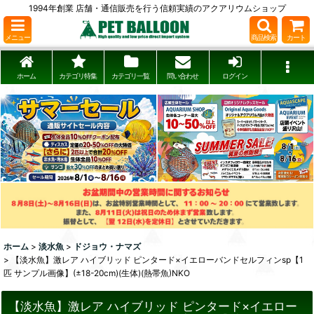
1994年創業 店舗・通信販売を行う信頼実績のアクアリウムショップ
メニュー
商品検索
カート
ホーム
カテゴリ特集
カテゴリ一覧
問い合わせ
ログイン
ホーム
>
淡水魚
>
ドジョウ・ナマズ
>
【淡水魚】激レア ハイブリッド ピンタード×イエローバンドセルフィンsp【1
匹 サンプル画像】(±18-20cm)(生体)(熱帯魚)NKO
【淡水魚】激レア ハイブリッド ピンタード×イエロー