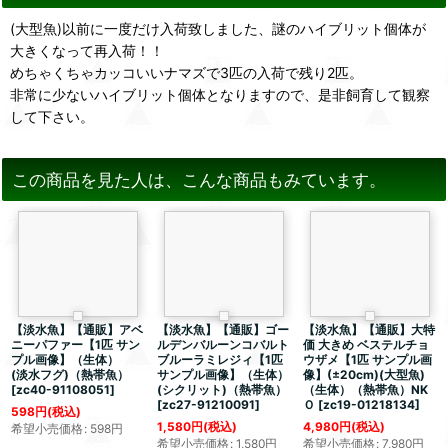
(大型魚)以前に一度だけ入荷致しました、謎のハイブリット個体が
大きくなって再入荷！！
めちゃくちゃカッコいいナマズで3匹の入荷で残り2匹。
非常に少ないハイブリット個体となりますので、是非飼育して観察
して下さい。
この商品を見た人は、こんな商品もみています。
【淡水魚】【通販】アベ
【淡水魚】【通販】ゴー
【淡水魚】【通販】大特
ニーパファー【1匹 サン
ルデンバルーンコバルト
価 大きめ ベステルチョ
プル画像】（生体）
ブルーラミレジィ【1匹
ウザメ【1匹 サンプル画
(淡水フグ)（熱帯魚）
サンプル画像】（生体）
像】(±20cm)(大型魚)
[
zc40-91108051
]
(シクリット)（熱帯魚）
（生体）（熱帯魚）NK
[
zc27-91210091
]
Ｏ
[
zc19-01218134
]
598
円
(税込)
1,580
円
(税込)
4,980
円
(税込)
希望小売価格
:
598
円
希望小売価格
:
1,580
円
希望小売価格
:
7,980
円