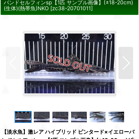
バンドセルフィンsp【1匹 サンプル画像】(±18-20cm)
(生体)(熱帯魚)NKO
[
zc38-20701011
]
【淡水魚】激レア ハイブリッド ピンタード×イエローバ