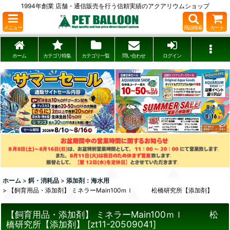
1994年創業 店舗・通信販売を行う信頼実績のアクアリウムショップ
メニュー
商品検索
カート
ホーム
カテゴリ特集
カテゴリ一覧
問い合わせ
ログイン
ホーム
>
餌・消耗品
>
添加剤：海水用
>
【飼育用品・添加剤】 ミネラーMain100ｍｌ 松橋研究所【添加剤】
【飼育用品・添加剤】 ミネラーMain100ｍｌ 松
橋研究所【添加剤】
[
zt11-20509041
]