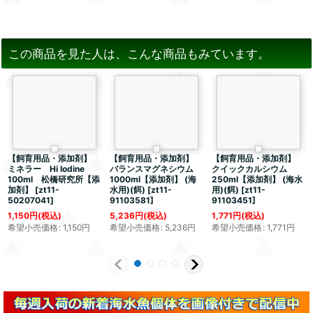
この商品を見た人は、こんな商品もみています。
【飼育用品・添加剤】
【飼育用品・添加剤】
【飼育用品・添加剤】
ミネラー Hi Iodine
バランスマグネシウム
クイックカルシウム
100ml 松橋研究所【添
1000ml【添加剤】 (海
250ml【添加剤】 (海水
加剤】
[
zt11-
水用)(餌)
[
zt11-
用)(餌)
[
zt11-
50207041
]
91103581
]
91103451
]
1,150
円
(税込)
5,236
円
(税込)
1,771
円
(税込)
希望小売価格
:
1,150
円
希望小売価格
:
5,236
円
希望小売価格
:
1,771
円