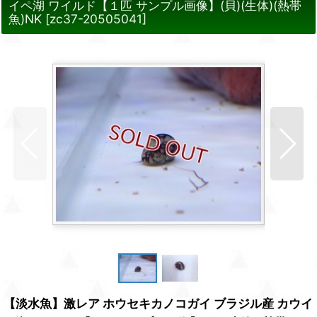
イペ湖 ワイルド【１匹 サンプル画像】(貝)(生体)(熱帯
魚)NK
[
zc37-20505041
]
【淡水魚】激レア ホウセキカノコガイ ブラジル産 カウイ