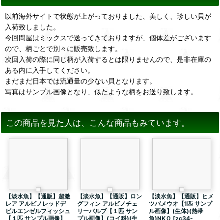
以前海外サイトで状態が上がっておりました、美しく、珍しい貝が
入荷致しました。
今回問屋はミックスで送ってきておりますが、個体差がございます
ので、柄ごとで別々に販売致します。
次回入荷の際に同じ柄が入荷するとは限りませんので、是非在庫の
ある内に入手してください。
まだまだ日本では流通量の少ない貝となります。
写真はサンプル画像となり、似たような柄をお送り致します。
この商品を見た人は、こんな商品もみています。
【淡水魚】【通販】超激
【淡水魚】【通販】ロン
【淡水魚】【通販】ヒメ
レア アルビノレッドデ
グフィン アルビノチェ
ツバメウオ【1匹 サンプ
ビルエンゼルフィッシュ
リーバルブ【１匹 サン
ル画像】(生体)(熱帯
【１匹 サンプル画像】
プル画像】(コイ科)(生
魚)NKＯ
[
zc34-