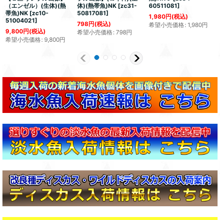
（エンゼル）(生体)(熱
体)(熱帯魚)NK
[
zc31-
60511081
]
帯魚)NK
[
zc10-
50817081
]
1,980
円
(税込)
51004021
]
798
円
(税込)
希望小売価格
:
1,980
円
9,800
円
(税込)
希望小売価格
:
798
円
希望小売価格
:
9,800
円