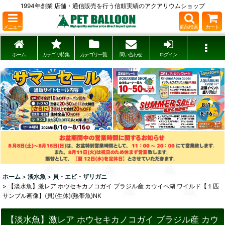
1994年創業 店舗・通信販売を行う信頼実績のアクアリウムショップ
メニュー
商品検索
カート
ホーム
カテゴリ特集
カテゴリ一覧
問い合わせ
ログイン
ホーム
>
淡水魚
>
貝・エビ・ザリガニ
>
【淡水魚】激レア ホウセキカノコガイ ブラジル産 カウイペ湖 ワイルド【１匹
サンプル画像】(貝)(生体)(熱帯魚)NK
【淡水魚】激レア ホウセキカノコガイ ブラジル産 カウ