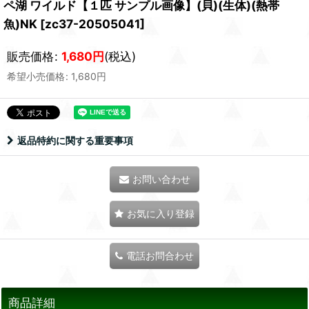
ペ湖 ワイルド【１匹 サンプル画像】(貝)(生体)(熱帯
魚)NK
[
zc37-20505041
]
販売価格
:
1,680
円
(税込)
希望小売価格
:
1,680
円
返品特約に関する重要事項
お問い合わせ
お気に入り登録
電話お問合わせ
商品詳細