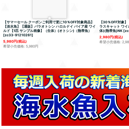
【サマーセール クーポンご利用で更に10％OFF対象商品】
【30％OFF対象
【淡水魚】【通販】パラオトシン ハロルドイ バイア産 ワイ
ラスキャット ワイ
ルド【1匹 サンプル画像】（生体）(オトシン)（熱帯魚）
体)(熱帯魚)NK
[
zc
[
zc33-91210261
]
2,980
円
(税込)
5,980
円
(税込)
希望小売価格
:
2,9
希望小売価格
:
5,980
円