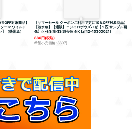
％OFF対象商品】
【サマーセール クーポンご利用で更に10％OFF対象商品】
ソーマ ワイルド
【淡水魚】【通販】ニジイロボウズハゼ【１匹 サンプル画
ン】（熱帯魚）
像】(ハゼ)(生体)(熱帯魚)NK
[
zf42-10303021
]
880
円
(税込)
希望小売価格
:
880
円