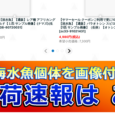
】【淡水魚】【通販】レア種 アフリカング
【サマーセール クーポンご利用で更に10
ルド【１匹 サンプル画像】(ナマズ)(生
【淡水魚】【通販】パラオトシン スピロ
38-60720031
]
【1匹 サンプル画像】（生体）【オトシ
[
zc33-91021431
]
4,980
円
(税込)
80
円
希望小売価格
:
7,300
円