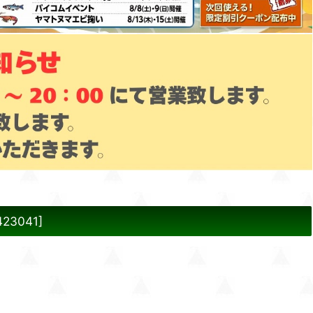
423041
]