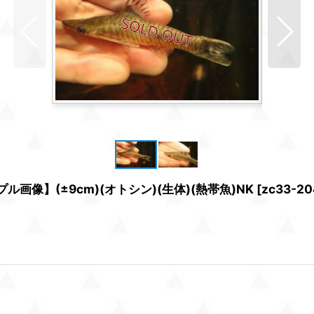
画像】(±9cm)(オトシン)(生体)(熱帯魚)NK
[
zc33-20