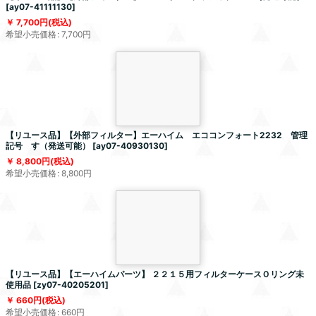
[
ay07-41111130
]
7,700
円
(税込)
希望小売価格
:
7,700
円
【リユース品】【外部フィルター】エーハイム エココンフォート2232 管理
記号 す（発送可能）
[
ay07-40930130
]
8,800
円
(税込)
希望小売価格
:
8,800
円
【リユース品】【エーハイムパーツ】 ２２１５用フィルターケースＯリング未
使用品
[
zy07-40205201
]
660
円
(税込)
希望小売価格
:
660
円