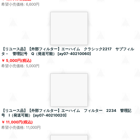
希望小売価格
:
6,600
円
【リユース品】【外部フィルター】エーハイム クラシック2217 サブフィル
タ－ 管理記号 Q（発送可能）
[
ay07-40210060
]
5,000
円
(税込)
希望小売価格
:
5,000
円
【リユース品】【外部フィルター】エーハイム フィルター 2234 管理記
号 I（発送可能）
[
ay07-40210020
]
11,000
円
(税込)
希望小売価格
:
11,000
円