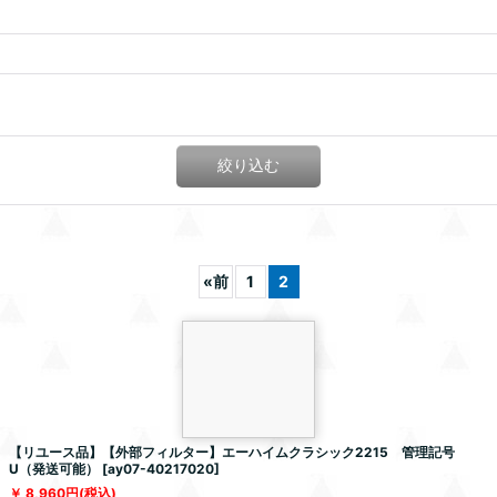
絞り込む
«
前
1
2
【リユース品】【外部フィルター】エーハイムクラシック2215 管理記号
U（発送可能）
[
ay07-40217020
]
8,960
円
(税込)