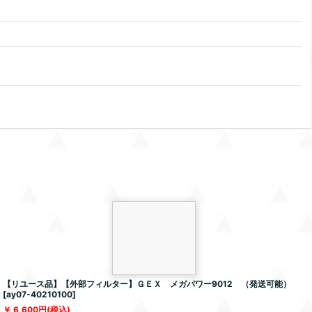
【リユース品】【外部フィルター】ＧＥＸ メガパワー9012 （発送可能）
[
ay07-40210100
]
6,600
円
(税込)