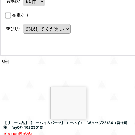
表示数
:
在庫あり
並び順
:
89
件
【リユース品】【エーハイムパーツ】 エーハイム Wタップ25/34（発送可
能）
[
ay07-40223010
]
5,000
円
(税込)