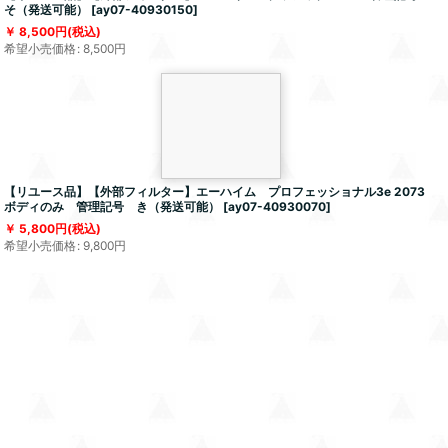
そ（発送可能）
[
ay07-40930150
]
8,500
円
(税込)
希望小売価格
:
8,500
円
【リユース品】【外部フィルター】エーハイム プロフェッショナル3e 2073
ボディのみ 管理記号 き（発送可能）
[
ay07-40930070
]
5,800
円
(税込)
希望小売価格
:
9,800
円