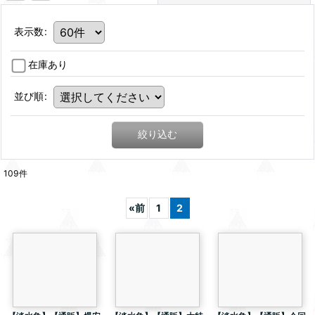
表示数
:
在庫あり
並び順
:
絞り込む
109
件
«
前
1
2