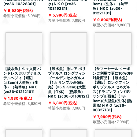
[
zc36-10328301
]
水)ＮＫＯ
[
zc36-
9cm)（生体）（熱帯
10319231
]
魚）NKＯ
[
zc36-
5,980
円
(税込)
01221101
]
5,980
円
(税込)
希望小売価格
:
5,980
円
9,800
円
(税込)
希望小売価格
:
7,980
円
希望小売価格
:
9,800
円
【淡水魚】久々入荷 バ
【淡水魚】激レア ポリ
【サマーセール クーポ
ンドレス ポリプテルス
プテルス ロングフィン
ンご利用で更に10％OFF
デルヘジィ【1匹】
ゴールデンセネガルス
対象商品】【淡水魚】
(±8cm)(大型魚)（生
【1匹 サンプル画像販
【通販】ロングフィン
体）（熱帯魚）NKＯ
売】(±5.5-9cm)(大型
ポリプテルス セネガル
[
zc36-01212161
]
魚（生体）（熱帯魚）
ス(ドラゴンフィン)1匹
NKＯ
[
zc36-01106121
]
サンプル画像】(±8-
1,980
円
(税込)
9cm)(大型魚)(生体)(熱
6,800
円
(税込)
希望小売価格
:
3,980
円
帯魚)ＮＫＯ
[
zc36-
希望小売価格
:
7,980
円
00327131
]
7,980
円
(税込)
希望小売価格
:
7,980
円