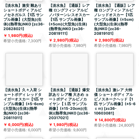
【淡水魚】激安 難あり
【淡水魚】【通販】レア
【淡水魚】【通販】レア
ショートボディ アルビ
種 ロングフィン アルビ
種 ロングフィン アルビ
ノセネガルス【1匹 サン
ノパターンレスオスカー
ノレッドオスカー【1匹
プル画像】(大型魚)(生
【1匹 サンプル画像】
サンプル画像】(±5cm)
体)(熱帯魚)NKO
[
zc36-
(±5cm)(大型魚)(生体)
(大型魚)(生体)(熱帯
20828021
]
(熱帯魚)NKO
[
zc36-
魚)NKO
[
zc36-
20819111
]
20819101
]
1,980
円
(税込)
2,980
円
(税込)
2,980
円
(税込)
希望小売価格
:
7,300
円
希望小売価格
:
7,980
円
希望小売価格
:
7,980
円
【淡水魚】久々入荷 シ
【淡水魚】【通販】爆安
【淡水魚】激レア 大特
ョートボディ レッドタ
訳あり レア種 大きめ ョ
価 ショートボディ アル
イガーオスカー【1匹 サ
ートボディ アルビノカ
ビノスネークヘッド【1
ンプル画像】(±5-6cm)
イヤン【１匹 サンプル
匹 サンプル画像】(±5-6
(大型魚)(生体)(熱帯
画像】(±15-20cm)(生
ｃｍ)
[
zc36-
魚)NKO
[
zc36-
体)(熱帯魚)NKO
[
zc36-
10603081
]
20811011
]
20317021
]
14,800
円
(税込)
6,000
円
(税込)
1,980
円
(税込)
希望小売価格
:
24,800
円
希望小売価格
:
6,000
円
希望小売価格
:
9,800
円