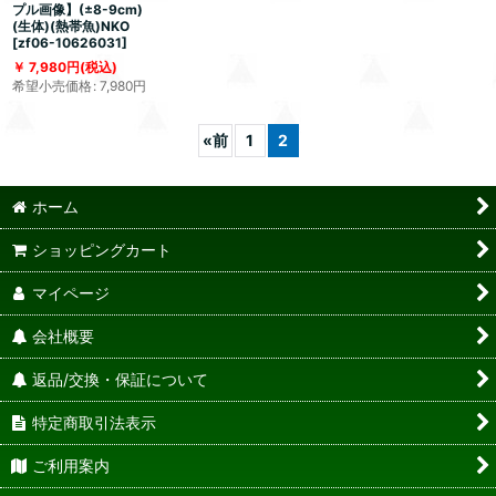
プル画像】(±8-9cm)
(生体)(熱帯魚)NKO
[
zf06-10626031
]
7,980
円
(税込)
希望小売価格
:
7,980
円
«
前
1
2
ホーム
ショッピングカート
マイページ
会社概要
返品/交換・保証について
特定商取引法表示
ご利用案内