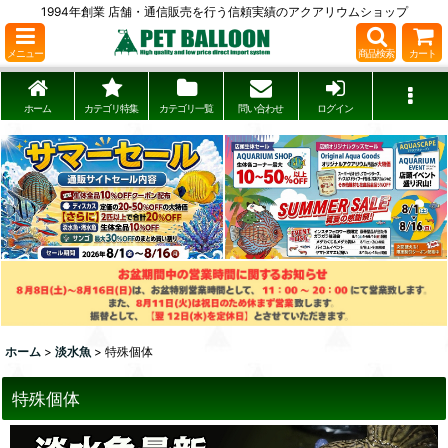
1994年創業 店舗・通信販売を行う信頼実績のアクアリウムショップ
メニュー
商品検索
カート
ホーム
カテゴリ特集
カテゴリ一覧
問い合わせ
ログイン
ホーム
>
淡水魚
>
特殊個体
特殊個体