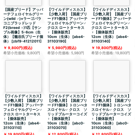
【国産ブリード】アッパ
【ワイルドディスカス】
【ワイルドディスカス】
ーテフェロイヤルグリー
【少数入荷】【国産ブリ
【少数入荷】【国産ブリ
ン(wild ♂)×ラーゴパラ
ードF1個体】アッパーテ
ードF1個体】アッパーテ
コニブラッドレッド
フェロイヤルグリーン♂
フェロイヤルグリーン♂
F2(breed ♀)1匹【サン
クロス ロートターキス
クロス ロートターキス
プル画像】5-6cm（生
♀【個体販売】
♀【個体販売】
体）【籠谷氏ブリード個
10cm（生体）
[
abe4-
12cm（生体）
[
abe4-
体）
[
zbf9-41212011
]
31103190
]
31103140
]
9,800
円
(税込)
5,980
円
(税込)
19,800
円
(税込)
希望小売価格
:
9,800
円
希望小売価格
:
5,980
円
希望小売価格
:
19,800
円
【ワイルドディスカス】
【ワイルドディスカス】
【ワイルドディスカス】
【少数入荷】【国産ブリ
【少数入荷】【国産ブリ
【少数入荷】【国産ブリ
ードF1個体】アッパーテ
ードF1個体】トロンべタ
ードF1個体】トロンべタ
フェロイヤルグリーン♂
スロイヤル♂ クロス ソ
スロイヤル♂ クロス ソ
クロス ロートターキス
リッドブルーターコイズ
リッドブルーターコイズ
♀【個体販売】
♀【個体販売】
♀【個体販売】
12cm（生体）
[
abe4-
10cm（生体）
[
abc0-
10cm（生体）
[
abc0-
31103110
]
31103070
]
31103060
]
19,800
円
(税込)
12,800
円
(税込)
12,800
円
(税込)