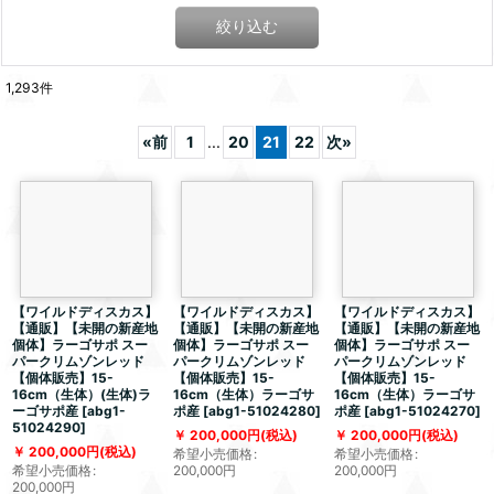
絞り込む
1,293
件
«
前
1
...
20
21
22
次
»
【ワイルドディスカス】
【ワイルドディスカス】
【ワイルドディスカス】
【通販】【未開の新産地
【通販】【未開の新産地
【通販】【未開の新産地
個体】ラーゴサポ スー
個体】ラーゴサポ スー
個体】ラーゴサポ スー
パークリムゾンレッド
パークリムゾンレッド
パークリムゾンレッド
【個体販売】15-
【個体販売】15-
【個体販売】15-
16cm（生体）(生体)ラ
16cm（生体）ラーゴサ
16cm（生体）ラーゴサ
ーゴサポ産
[
abg1-
ポ産
[
abg1-51024280
]
ポ産
[
abg1-51024270
]
51024290
]
200,000
円
(税込)
200,000
円
(税込)
200,000
円
(税込)
希望小売価格
:
希望小売価格
:
希望小売価格
:
200,000
円
200,000
円
200,000
円