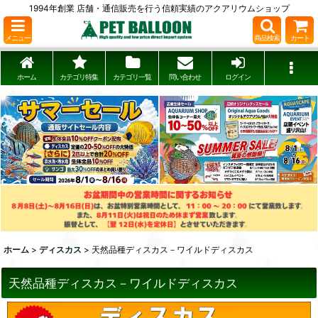
1994年創業 店舗・通信販売を行う信頼実績のアクアリウムショップ
メニュー
商品検索
カート
ホーム
カテゴリ特集
カテゴリ一覧
問い合わせ
ログイン
ホーム
>
ディスカス
>
天然品種ディスカス－ワイルドディスカス
天然品種ディスカス－ワイルドディスカス