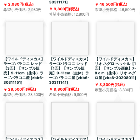
30311171
]
2,980
円
(税込)
46,500
円
(税込)
9,800
円
(税込)
希望小売価格
:
2,980
円
希望小売価格
:
46,500
円
希望小売価格
:
12,800
円
【ワイルドディスカス】
【ワイルドディスカス】
【ワイルドディスカス】
ラーゴパラコニ レッド
ラーゴパラコニ レッド
リオ ネグロ ヘッケル【1
【3匹】【サンプル販
【1匹】【サンプル販
匹】【サンプル画像】7-
売】9-11cm（生体）ラ
売】9-11cm（生体）ラ
8ｃｍ（生体）リオ ネグ
ーゴパラコニ産
[
zbb6-
ーゴパラコニ産
[
zbb6-
ロ産
[
zbc8-30208011
]
30311151
]
30311141
]
8,800
円
(税込)
28,500
円
(税込)
9,800
円
(税込)
希望小売価格
:
8,800
円
希望小売価格
:
28,500
円
希望小売価格
:
9,800
円
【ワイルドディスカス】
【ワイルドディスカス】
【ワイルドディスカス】