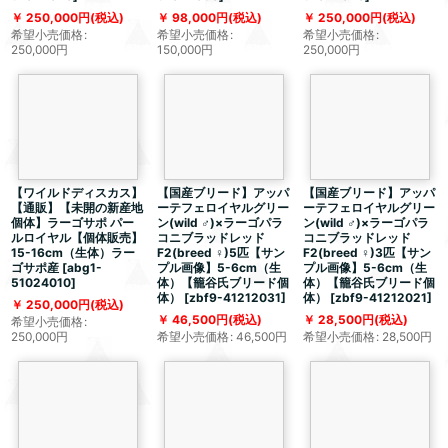
250,000
円
(税込)
98,000
円
(税込)
250,000
円
(税込)
希望小売価格
:
希望小売価格
:
希望小売価格
:
250,000
円
150,000
円
250,000
円
【ワイルドディスカス】
【国産ブリード】アッパ
【国産ブリード】アッパ
【通販】【未開の新産地
ーテフェロイヤルグリー
ーテフェロイヤルグリー
個体】ラーゴサポ パー
ン(wild ♂)×ラーゴパラ
ン(wild ♂)×ラーゴパラ
ルロイヤル【個体販売】
コニブラッドレッド
コニブラッドレッド
15-16cm（生体）ラー
F2(breed ♀)5匹【サン
F2(breed ♀)3匹【サン
ゴサポ産
[
abg1-
プル画像】5-6cm（生
プル画像】5-6cm（生
51024010
]
体）【籠谷氏ブリード個
体）【籠谷氏ブリード個
体）
[
zbf9-41212031
]
体）
[
zbf9-41212021
]
250,000
円
(税込)
46,500
円
(税込)
28,500
円
(税込)
希望小売価格
:
250,000
円
希望小売価格
:
46,500
円
希望小売価格
:
28,500
円