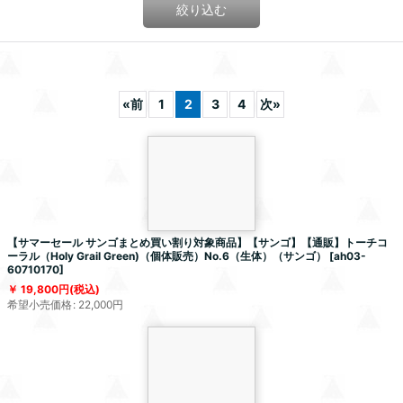
絞り込む
«
前
1
2
3
4
次
»
【サマーセール サンゴまとめ買い割り対象商品】【サンゴ】【通販】トーチコ
ーラル（Holy Grail Green)（個体販売）No.6（生体）（サンゴ）
[
ah03-
60710170
]
19,800
円
(税込)
希望小売価格
:
22,000
円