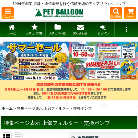
1994年創業 店舗・通信販売を行う信頼実績のアクアリウムショップ
メニュー
商品検索
カート
ホーム
カテゴリ特集
カテゴリ一覧
問い合わせ
ログイン
ホーム
>
特集ページ表示 上部フィルター・交換ポンプ
特集ページ表示 上部フィルター・交換ポンプ