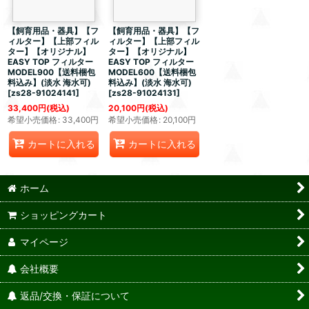
【飼育用品・器具】【フ
【飼育用品・器具】【フ
ィルター】【上部フィル
ィルター】【上部フィル
ター】【オリジナル】
ター】【オリジナル】
EASY TOP フィルター
EASY TOP フィルター
MODEL900【送料梱包
MODEL600【送料梱包
料込み】(淡水 海水可)
料込み】(淡水 海水可)
[
zs28-91024141
]
[
zs28-91024131
]
33,400
円
(税込)
20,100
円
(税込)
希望小売価格
:
33,400
円
希望小売価格
:
20,100
円
カートに入れる
カートに入れる
ホーム
ショッピングカート
マイページ
会社概要
返品/交換・保証について