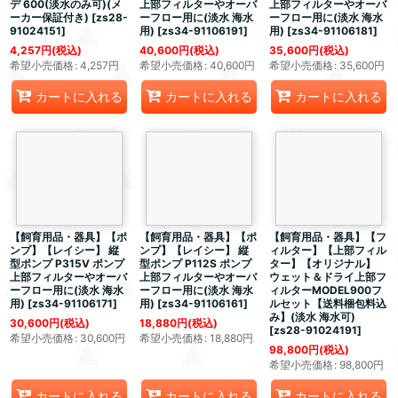
デ 600(淡水のみ可)(メ
上部フィルターやオーバ
上部フィルターやオーバ
ーカー保証付き)
[
zs28-
ーフロー用に(淡水 海水
ーフロー用に(淡水 海水
91024151
]
用)
[
zs34-91106191
]
用)
[
zs34-91106181
]
4,257
円
(税込)
40,600
円
(税込)
35,600
円
(税込)
希望小売価格
:
4,257
円
希望小売価格
:
40,600
円
希望小売価格
:
35,600
円
カートに入れる
カートに入れる
カートに入れる
【飼育用品・器具】【ポ
【飼育用品・器具】【ポ
【飼育用品・器具】【フ
ンプ】【レイシー】 縦
ンプ】【レイシー】 縦
ィルター】【上部フィル
型ポンプ P315V ポンプ
型ポンプ P112S ポンプ
ター】【オリジナル】
上部フィルターやオーバ
上部フィルターやオーバ
ウェット＆ドライ上部フ
ーフロー用に(淡水 海水
ーフロー用に(淡水 海水
ィルターMODEL900フ
用)
[
zs34-91106171
]
用)
[
zs34-91106161
]
ルセット【送料梱包料込
み】(淡水 海水可)
30,600
円
(税込)
18,880
円
(税込)
[
zs28-91024191
]
希望小売価格
:
30,600
円
希望小売価格
:
18,880
円
98,800
円
(税込)
希望小売価格
:
98,800
円
カートに入れる
カートに入れる
カートに入れる